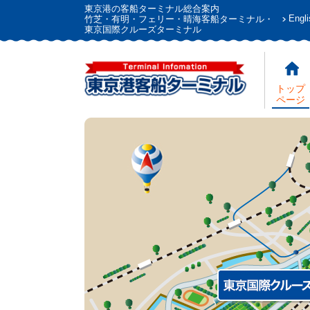
東京港の客船ターミナル総合案内
Engli
竹芝・有明・フェリー・晴海客船ターミナル・
東京国際クルーズターミナル
トップ
ページ