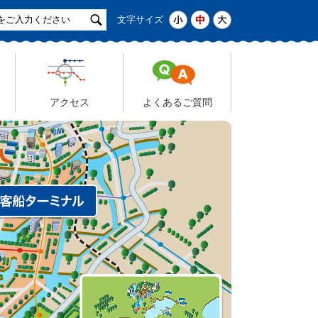
サ
小
中
大
文字サイズ
イ
ト
検
索
アクセス
よくあるご質問