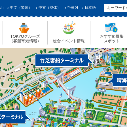
sh
中文（繁体）
中文（簡体）
한국어
日本語
TOKYOクルーズ
おすすめ撮影
（客船寄港情報）
総合イベント情報
スポット