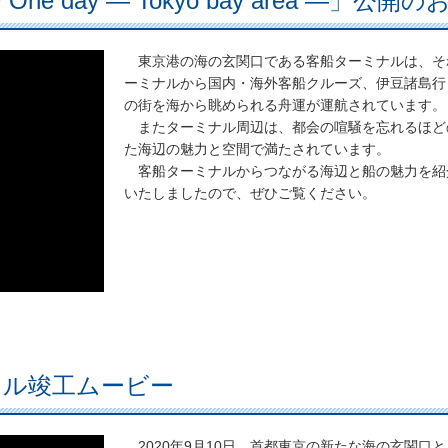
 day ― Tokyo bay area ―」公開
東京港の海の玄関口である客船ターミナルは、そ
ーミナルから国内・海外客船クルーズ、伊豆諸島行
の街を海から眺められる舟運が運航されています。
またターミナル周辺は、都会の喧騒を忘れるほど
た海辺の魅力と空間で満たされています。
客船ターミナルからつながる海辺と船の魅力を紹
いたしましたので、ぜひご覧ください。
ナル竣工ムービー
2020年9月10日、首都東京の新たな海の玄関口