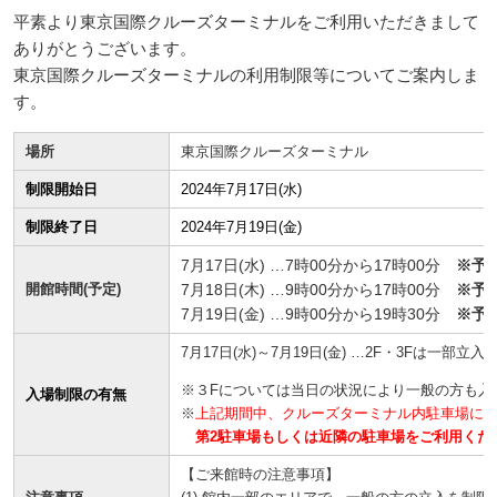
平素より東京国際クルーズターミナルをご利用いただきまして
ありがとうございます。
東京国際クルーズターミナルの利用制限等についてご案内しま
す。
場所
東京国際クルーズターミナル
制限開始日
2024年7月17日(水)
制限終了日
2024年7月19日(金)
7月17日(水) …7時00分から17時00分
※予
開館時間(予定)
7月18日(木) …9時00分から17時00分
※予
7月19日(金) …9時00分から19時30分
※予
7月17日(水)～7月19日(金) …2F・3Fは一部立
※３Fについては当日の状況により一般の方も入
入場制限の有無
※
上記期間中、クルーズターミナル内駐車場に
第2駐車場もしくは近隣の駐車場をご利用くだ
【ご来館時の注意事項】