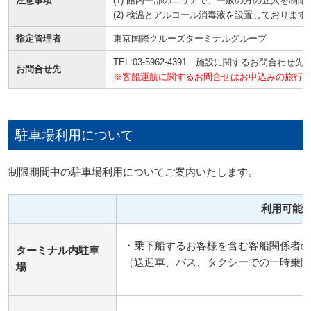
注意事項
(1) 館内一部のエリアで、一般の方の立入を制
(2) 検温とアルコール消毒液を設置しておりま
指定管理者
東京国際クルーズターミナルグループ
TEL:03-5962-4391 施設に関するお問合わせ先（
お問合せ先
※客船運航に関するお問合せはお申込みの旅行
駐車場利用について
制限期間中の駐車場利用についてご案内いたします。
利用可能
・乗下船するお客様を含む客船関係者の
ターミナル内駐車
（送迎車、バス、タクシーでの一時乗降
場