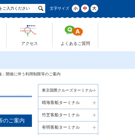
サ
小
中
大
文字サイズ
イ
ト
検
索
アクセス
よくあるご質問
n青海」開催に伴う利用制限等のご案内
東京国際クルーズターミナル
晴海客船ターミナル
竹芝客船ターミナル
限等のご案内
有明客船ターミナル