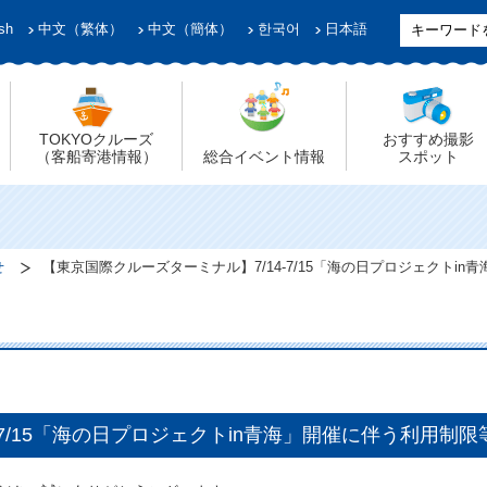
sh
中文（繁体）
中文（簡体）
한국어
日本語
TOKYOクルーズ
おすすめ撮影
（客船寄港情報）
総合イベント情報
スポット
せ
【東京国際クルーズターミナル】7/14-7/15「海の日プロジェクトi
-7/15「海の日プロジェクトin青海」開催に伴う利用制