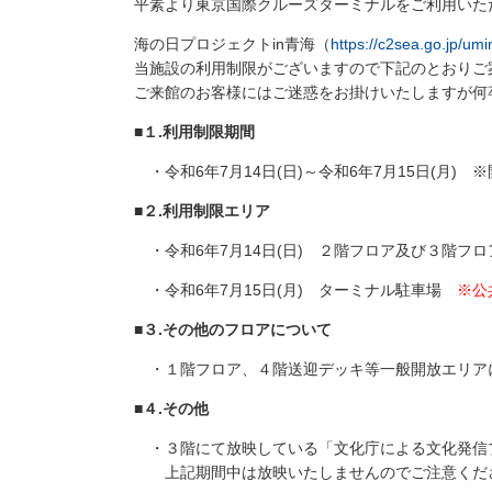
平素より東京国際クルーズターミナルをご利用いた
海の日プロジェクトin青海（
https://c2sea.go.jp/um
当施設の利用制限がございますので下記のとおりご
ご来館のお客様にはご迷惑をお掛けいたしますが何
■１.利用制限期間
・令和6年7月14日(日)～令和6年7月15日(月) 
■２.利用制限エリア
・令和6年7月14日(日) ２階フロア及び３階フロ
・令和6年7月15日(月) ターミナル駐車場
※公
■３.その他のフロアについて
・１階フロア、４階送迎デッキ等一般開放エリアに
■４.その他
・３階にて放映している「文化庁による文化発信
上記期間中は放映いたしませんのでご注意くだ