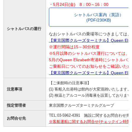
・5月24日(金) 8：00～16：00
シャトルバス案内（英語）
(PDF/230KB)
シャトルバスの運行
なおシャトルバスの乗場等につきましては、
【東京国際クルーズターミナル】Queen Eli
※運行間隔は15～30分程度
※5月以降のシャトルバス運行については、
5月のQueen Elizabeth寄港時にシャト
ご乗船日についてのお知らせをご確認いただ
【東京国際クルーズターミナル】Queen El
【ご来館時の注意事項】
注意事項
(1) 客船入出港時は館内が大変混雑いたします。
(2) 検温とアルコール消毒液を設置しておりま
指定管理者
東京国際クルーズターミナルグループ
TEL:03-5962-4391 施設に関するお問合わせ先
お問合せ先
※客船運航に関するお問合せ(チェックイン時間