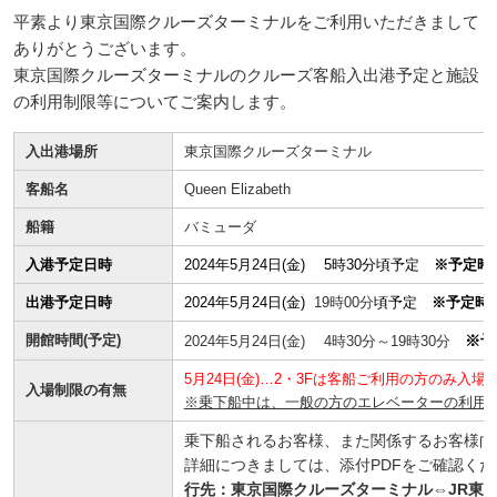
平素より東京国際クルーズターミナルをご利用いただきまして
ありがとうございます。
東京国際クルーズターミナルのクルーズ客船入出港予定と施設
の利用制限等についてご案内します。
入出港場所
東京国際クルーズターミナル
客船名
Queen Elizabeth
船籍
バミューダ
入港予定日時
2024年5月24日(金) 5時30分頃予定
※予定時
出港予定日時
2024年5月24日(金)
19時00分
頃予定
※予定時
開館時間(予定)
※予
2024年5月24日(金) 4時30分～19時30分
5月24日(金)…2・3Fは客船ご利用の方のみ入場
入場制限の有無
※乗下船中は、一般の方のエレベーターの利用
乗下船されるお客様、また関係するお客様向
詳細につきましては、添付PDFをご確認くだ
行先：東京国際クルーズターミナル⇔JR東