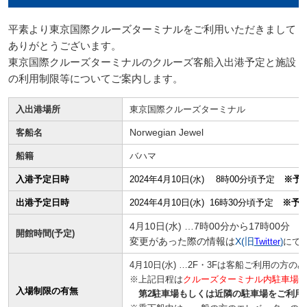
平素より東京国際クルーズターミナルをご利用いただきまして
ありがとうございます。
東京国際クルーズターミナルのクルーズ客船入出港予定と施設
の利用制限等についてご案内します。
入出港場所
東京国際クルーズターミナル
客船名
Norwegian Jewel
船籍
バハマ
入港予定日時
2024年4月10日(水) 8時00分頃予定
※予
出港予定日時
2024年4月10日(水) 16時30分頃予定
※予
4月10日(水) …7時00分から17時00分
開館時間(予定)
変更があった際の情報は
X(旧
Twitter
)
にて
4月10日(水) …2F・3Fは客船ご利用の方の
※上記日程は
クルーズターミナル内駐車場
入場制限の有無
第2駐車場もしくは近隣の駐車場をご利用