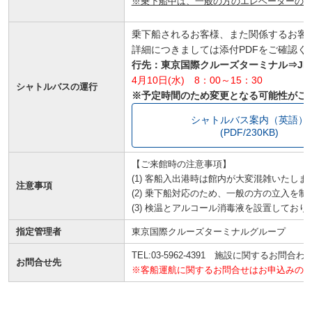
※乗下船中は、一般の方のエレベーターの
乗下船されるお客様、また関係するお客
詳細につきましては添付PDFをご確認く
行先：東京国際クルーズターミナル⇒J
4月10日(水) 8：00～15：30
シャトルバスの運行
※予定時間のため変更となる可能性がご
シャトルバス案内（英語）
(PDF/230KB)
【ご来館時の注意事項】
(1) 客船入出港時は館内が大変混雑いたしま
注意事項
(2) 乗下船対応のため、一般の方の立入を
(3) 検温とアルコール消毒液を設置してお
指定管理者
東京国際クルーズターミナルグループ
TEL:03-5962-4391 施設に関するお問合わ
お問合せ先
※客船運航に関するお問合せはお申込みの