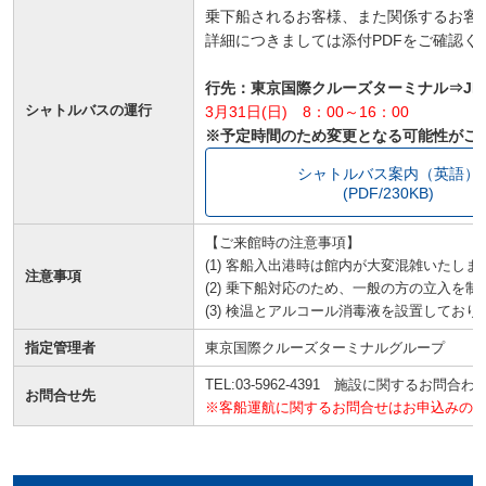
乗下船されるお客様、また関係するお客
詳細につきましては添付PDFをご確認く
行先：東京国際クルーズターミナル⇒J
シャトルバスの運行
3月31日(日) 8：00～16：00
※予定時間のため変更となる可能性がご
シャトルバス案内（英語）
(PDF/230KB)
【ご来館時の注意事項】
(1) 客船入出港時は館内が大変混雑いたしま
注意事項
(2) 乗下船対応のため、一般の方の立入を
(3) 検温とアルコール消毒液を設置してお
指定管理者
東京国際クルーズターミナルグループ
TEL:03-5962-4391 施設に関するお問合わ
お問合せ先
※客船運航に関するお問合せはお申込みの