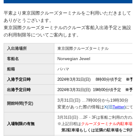
平素より東京国際クルーズターミナルをご利用いただきまして
ありがとうございます。
東京国際クルーズターミナルのクルーズ客船入出港予定と施設
の利用制限等についてご案内します。
入出港場所
東京国際クルーズターミナル
客船名
Norwegian Jewel
船籍
バハマ
入港予定日時
2024年3月31日(日) 8時00分頃予定
※予
出港予定日時
2024年3月31日(日) 19時00分頃予定
※予
3月31日(日) …7時00分から19時30分
開館時間(予定)
変更があった際の情報は
X(旧
Twitter
)
にて
3月31日(日) …2F・3Fは客船ご利用の方の
入場制限の有無
※上記日程は
クルーズターミナル内駐車場
第2駐車場もしくは近隣の駐車場をご利用