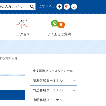
サ
小
中
大
文字サイズ
イ
ト
検
索
アクセス
よくあるご質問
関するお知らせ
東京国際クルーズターミナル
晴海客船ターミナル
竹芝客船ターミナル
有明客船ターミナル