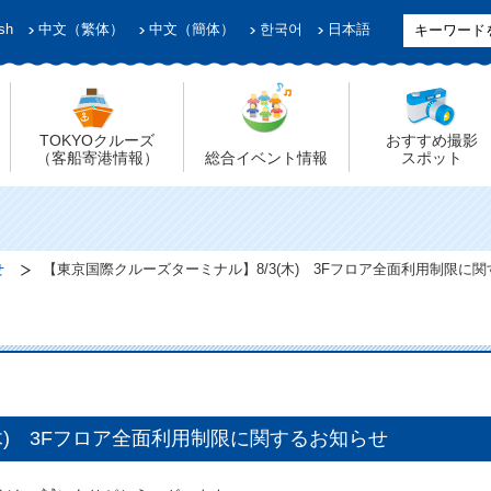
sh
中文（繁体）
中文（簡体）
한국어
日本語
TOKYOクルーズ
おすすめ撮影
（客船寄港情報）
総合イベント情報
スポット
せ
【東京国際クルーズターミナル】8/3(木) 3Fフロア全面利用制限に
木) 3Fフロア全面利用制限に関するお知らせ