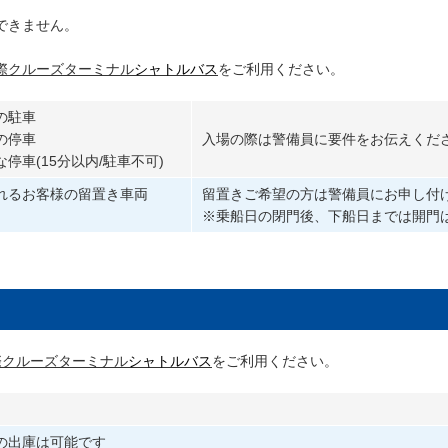
できません。
際クルーズターミナル
シャトルバス
を
ご利用ください。
の駐車
の停車
入場の際は警備員に要件をお伝えくだ
停車(15分以内/駐車不可)
れるお客様の留置き車両
留置きご希望の方は警備員にお申し付
※乗船日の閉門後、下船日までは開門
際クルーズターミナル
シャトルバス
を
ご利用ください。
の出庫は可能です