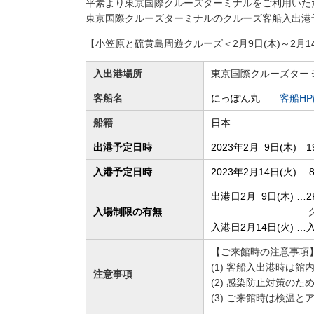
平素より東京国際クルーズターミナルをご利用いた
東京国際クルーズターミナルのクルーズ客船入出港
【小笠原と硫黄島周遊クルーズ＜2月9日(木)～2月14
入出港場所
東京国際クルーズター
客船名
にっぽん丸
客船H
船籍
日本
出港予定日時
2023年2月 9日(木
入港予定日時
2023年2月14日(
出港日2月 9日(木)
入場制限の有無
クルーズターミナ
入港日2月14日(火) 
【ご来館時の注意事項
(1) 客船入出港時は
注意事項
(2) 感染防止対策の
(3) ご来館時は検温