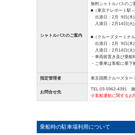
無料シャトルバスのご
■
（東京テレポート駅⇔
出港日：2月 9日(
入港日：2月14日(
シャトルバスのご案内
■
（クルーズターミナル
出港
日：2
月 9日(木
)
入港
日：2
月14
日(火
)
・車両留置き及び乗船
・ご乗車は客船に乗下
指定管理者
東京国際クルーズター
TEL:03-5962-43
お問合せ先
※客船運航に関するお
乗船時の駐車場利用について