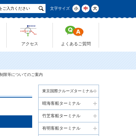
サ
小
中
大
文字サイズ
イ
ト
検
索
アクセス
よくあるご質問
用制限等についてのご案内
東京国際クルーズターミナル
晴海客船ターミナル
竹芝客船ターミナル
有明客船ターミナル