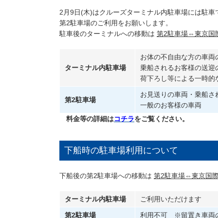
2月9日(木)はクルーズターミナル内駐車場には駐車
第2駐車場のご利用をお願いします。
駐車後のターミナルへの移動は
第2駐車場⇔東京国
お体の不自由な方の車両
ターミナル内駐車場
乗船されるお客様の送迎
荷下ろし等による一時的な
お見送りの車両・乗船さ
第2駐車場
一般のお客様の車両
料金等の詳細は
コチラ
をご覧ください。
下船時の駐車場利用について
下船後の第2駐車場への移動は
第2駐車場⇔東京国
ターミナル内駐車場
ご利用いただけます
第2駐車場
利用不可 ※留置き車両