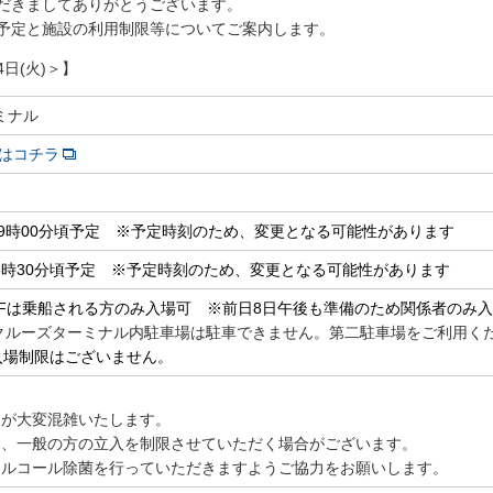
だきましてありがとうございます。
予定と施設の利用制限等についてご案内します。
日(火)＞】
ミナル
Pはコチラ
) 19時00分頃予定 ※予定時刻のため、変更となる可能性があります
火) 8時30分頃予定 ※予定時刻のため、変更となる可能性があります
 …2Fは乗船される方のみ入場可 ※前日8日午後も準備のため関係者のみ
ル内駐車場は駐車できません。第二駐車場をご利用くだ
…入場制限はございません。
】
館内が大変混雑いたします。
ため、一般の方の立入を制限させていただく場合がございます。
とアルコール除菌を行っていただきますようご協力をお願いします。