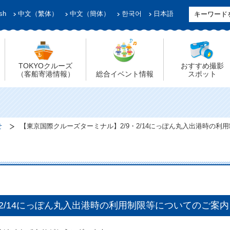
sh
中文（繁体）
中文（簡体）
한국어
日本語
TOKYOクルーズ
おすすめ撮影
（客船寄港情報）
総合イベント情報
スポット
せ
【東京国際クルーズターミナル】2/9・2/14にっぽん丸入出港時の利
2/14にっぽん丸入出港時の利用制限等についてのご案内