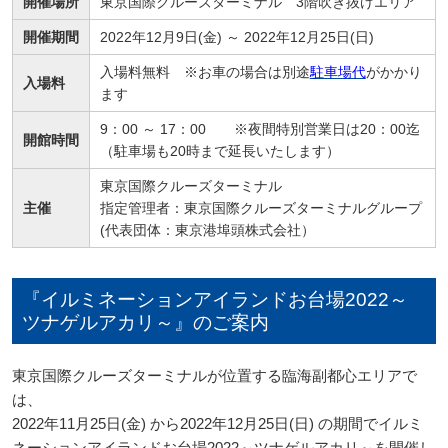
開催場所
東京国際クルーズターミナル 3階吹き抜けエリア
開催期間
2022年12月9日(金) ～ 2022年12月25日(日)
入場料無料 ※お車の場合は別途
駐車場代
がかかり
入場料
ます
9：00 ～ 17：00 ※夜間特別営業日は20：00迄
開館時間
（駐車場も20時まで延長いたします）
東京国際クルーズターミナル
主催
指定管理者：東京国際クルーズターミナルグループ
(代表団体：東京港埠頭株式会社）
『イルミネーションアイランドお台場2022～
ツナゲルアカリ～』のご案内
東京国際クルーズターミナルが位置する臨海副都心エリアで
は、
2022年11月25日(金) から2022年12月25日(日) の期間でイルミ
ネーションアイランドお台場2022～ツナゲルアカリ～を開催し