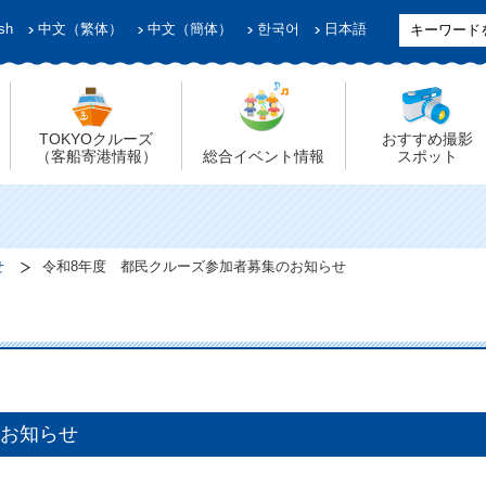
sh
中文（繁体）
中文（簡体）
한국어
日本語
TOKYOクルーズ
おすすめ撮影
（客船寄港情報）
総合イベント情報
スポット
せ
令和8年度 都民クルーズ参加者募集のお知らせ
のお知らせ