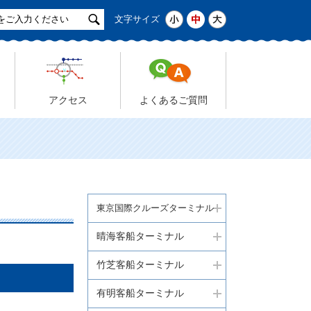
サ
小
中
大
文字サイズ
イ
ト
検
索
アクセス
よくあるご質問
東京国際クルーズターミナル
晴海客船ターミナル
竹芝客船ターミナル
有明客船ターミナル