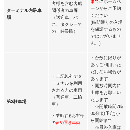
まで
にホームペ
客様を含む客船
ージからご予約
ターミナル内駐車
関係者の車両
ください
場
（送迎車、バ
(時間通りの入場
ス、タクシーで
を保証するもの
の一時乗降）
ではございませ
ん。)
・台数に限りが
ありご利用いた
だけない場合が
・上記以外でタ
あります
ーミナルを利用
・開放時間内に
される方の車両
出庫をお願いい
（普通車、二輪
たします
第2駐車場
車）
※開放時間7時
00分頃(予定)か
・乗船するお客様
ら閉館まで
の
留め置き車両
※最終入庫は