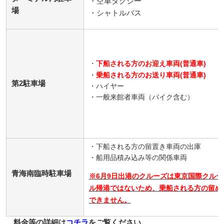
・空車タクシー
場
・シャトルバス
・
下船
される方のお迎え車両
(普通車)
・
乗船
される方のお送り車両
(普通車)
第2駐車場
・ハイヤー
・一般来館者車両（バイク含む）
・下船される方の留置き車両の出庫
・船用品積み込み等の関係車両
青海南臨時駐車場
※6月9日出港のクルーズは東京国際クル
ル帰港ではないため、乗船される方の留め
できません。
料金等の詳細は
コチラ
をご覧ください。