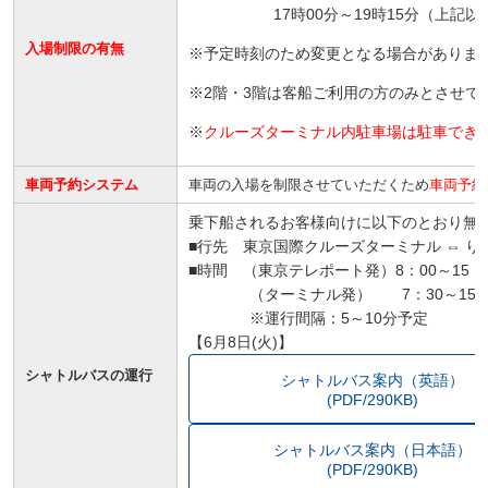
17時00分～19時15分（上記
入場制限の有無
※予定時刻のため変更となる場合がありま
※2階・3階は客船ご利用の方のみとさせて
※
クルーズターミナル内駐車場は駐車でき
車両予約システム
車両の入場を制限させていただくため
車両予約
乗下船されるお客様向けに以下のとおり無
■行先 東京国際クルーズターミナル ⇔ 
■時間 （東京テレポート発）8：00～15：
（ターミナル発） 7：30～15
※運行間隔：5～10分予定
【6月8日(火)】
シャトルバスの運行
シャトルバス案内（英語）
(PDF/290KB)
シャトルバス案内（日本語）
(PDF/290KB)