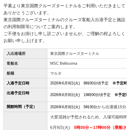
平素より東京国際クルーズターミナルをご利用いただきまして
ありがとうございます。
東京国際クルーズターミナルのクルーズ客船入出港予定と施設
の利用制限等についてご案内します。
ご不便をお掛けし申し訳ございませんが、ご理解の程よろしく
お願い申し上げます。
入出港場所
東京国際クルーズターミナル
客船名
MSC Bellissima
船籍
マルタ
入港予定日時
2026年6月9日(火) 8時00分頃予定
※予定時
出港予定日時
2026年6月9日(火) 19時00分頃予定
※予定時
開館時間（予定）
から出港後15分
2026年6月9日(火) 5時30分
大変混雑が予想されるため、入場可能時間
6月9日(火)
5
時30分～17時00分（乗船