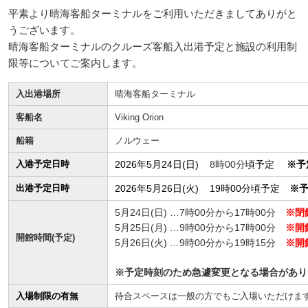
平素より晴海客船ターミナルをご利用いただきましてありがと
うございます。
晴海客船ターミナルのクルーズ客船入出港予定と施設の利用制
限等についてご案内します。
入出港場所
晴海客船ターミナル
客船名
Viking Orion
船籍
ノルウェー
入港予定日時
2026年5月24日(日)
8
時00分
頃予定
※予
出港予定日時
2026年5月26日(火) 19時00分頃予定
※
5月24日(日) …7時00分から17時00分
※閉
5月25日(月) …9時00分から17時00分
※
開
開館時間(予定)
5月26日(火) …9時00分から19時15分
※開
※予定時刻のため急遽変更となる場合があり
入場制限の有無
待合スペースは一般の方でもご入場いただけま