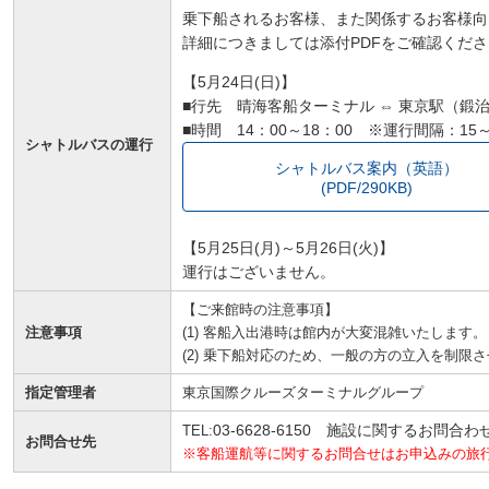
乗下船されるお客様、また関係するお客様向
詳細につきましては添付PDFをご確認くださ
【5月24
日(日
)
】
■行先 晴海客船ターミナル ⇔ 東京駅（鍛
■時間 14：00～18：00 ※運行間隔：15
シャトルバスの運行
シャトルバス案内（英語）
(PDF/290KB)
【5月25
日(月)～
5月26
日(火
)
】
運行はございません。
【ご来館時の注意事項】
注意事項
(1) 客船入出港時は館内が大変混雑いたします。
(2) 乗下船対応のため、一般の方の立入を制限
指定管理者
東京国際クルーズターミナルグループ
03-6628-6150 施設に関するお問合わ
TEL:
お問合せ先
※客船運航等に関するお問合せはお申込みの旅