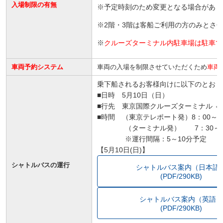
入場制限の有無
※予定時刻のため変更となる場合があり
※2階・3階は客船ご利用の方のみとさ
※
クルーズターミナル内駐車場は駐車で
車両予約システム
車両の入場を制限させていただくため
車両
乗下船されるお客様向けに以下のとおり
■日時 5月10日（日）
■行先 東京国際クルーズターミナル ⇔
■時間 （東京テレポート発）8：00～15
（ターミナル発） 7：30～15
※運行間隔：5～10分予定
【5月10日(日)】
シャトルバスの運行
シャトルバス案内（日本語
(PDF/290KB)
シャトルバス案内（英語
(PDF/290KB)