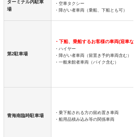
ターミナル内駐車
・空車タクシー
場
・障がい者車両（乗船、下船とも可）
・下船、乗船するお客様の車両(迎車など
・ハイヤー
第2駐車場
・障がい者車両（留置き予約車両含む）
・
一般来館者車両（バイク含む）
・乗下船される方の留め置き車両
青海南臨時駐車場
・船用品積み込み等の関係車両