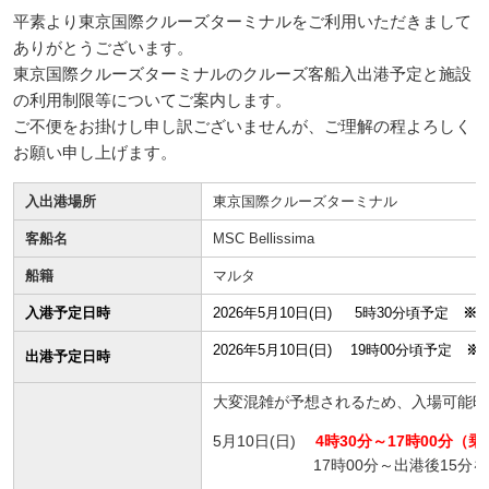
平素より東京国際クルーズターミナルをご利用いただきまして
ありがとうございます。
東京国際クルーズターミナルのクルーズ客船入出港予定と施設
の利用制限等についてご案内します。
ご不便をお掛けし申し訳ございませんが、ご理解の程よろしく
お願い申し上げます。
入出港場所
東京国際クルーズターミナル
客船名
MSC Bellissima
船籍
マルタ
入港予定日時
2026年5月10日(日) 5時30分頃予定
※
2026年5月10日(日) 19時00分頃予定
※
出港予定日時
大変混雑が予想されるため、入場可能時
5月10日(日)
4時30分～17時00分
17時00分～
出港後15分