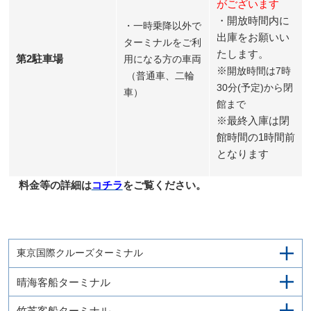
がございます
・開放時間内に
・一時乗降以外で
出庫をお願いい
ターミナルをご利
たします。
第2駐車場
用になる方の車両
※
開放時間は7時
（普通車、二輪
30分(予定)から閉
車）
館まで
※最終入庫は閉
館時間の1時間前
となります
料金等の詳細は
コチラ
をご覧ください。
東京国際クルーズターミナル
晴海客船ターミナル
竹芝客船ターミナル