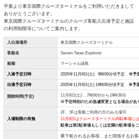
平素より東京国際クルーズターミナルをご利用いただきまして
ありがとうございます。
東京国際クルーズターミナルのクルーズ客船入出港予定と施設
の利用制限等についてご案内します。
入出港場所
東京国際クルーズターミナル
客船名
Seven Seas Explorer
船籍
マーシャル諸島
入港予定日時
2025年11月8日(土) 8時00分頃予定
※予
出港予定日時
2025年11月8日(土) 19時00分頃予定
※予
11月8日(土) …7時00分から19時30分
開館時間(予定)
※予定時刻のため急遽変更となる場合があ
2F、3Fは客船ご利用の方のみ入場可
入場制限の有無
11月8日はクルーズターミナル内駐車場に
駐車は第2駐車場もしくは近隣の駐車場を
乗下船されるお客様、また関係するお客