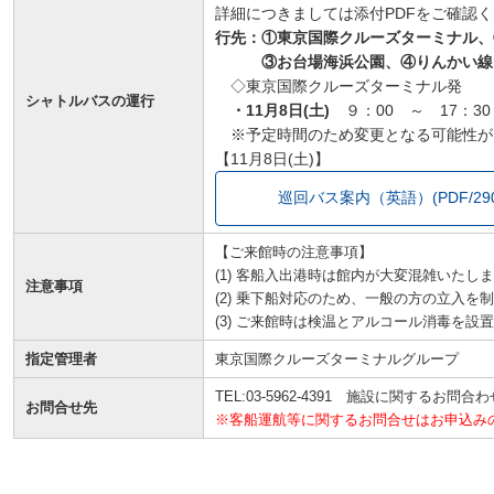
詳細につきましては添付PDFをご確認
行先：①東京国際クルーズターミナル、
③お台場海浜公園、④りんかい線「
◇東京国際クルーズターミナル発
シャトルバスの運行
・11月8日(土)
９：00 ～ 17：30
※予定時間のため変更となる可能性が
【11月8日(土)】
巡回バス案内（英語）(PDF/290
【ご来館時の注意事項】
(1) 客船入出港時は館内が大変混雑いたし
注意事項
(2) 乗下船対応のため、一般の方の立入
(3) ご来館時は検温とアルコール消毒を
指定管理者
東京国際クルーズターミナルグループ
TEL:03-5962-4391 施設に関するお問合
お問合せ先
※客船運航等に関するお問合せはお申込み