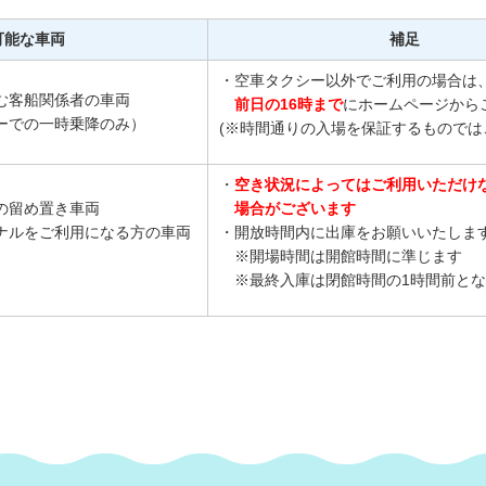
可能な車両
補足
・空車タクシー以外でご利用の場合は
む客船関係者の車両
前日の16時まで
にホームページから
ーでの一時乗降のみ）
(※時間通りの入場を保証するものでは
・
空き状況によってはご利用いただけ
の留め置き車両
場合が
ござ
います
ナルをご利用になる方の車両
・開放時間内に出庫をお願いいたしま
※開場時間は開館時間に準じます
※最終入庫は閉館時間の1時間前とな