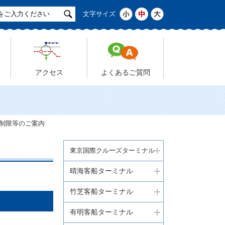
サ
小
中
大
文字サイズ
イ
ト
検
索
アクセス
よくあるご質問
利用制限等のご案内
東京国際クルーズターミナル
晴海客船ターミナル
竹芝客船ターミナル
有明客船ターミナル