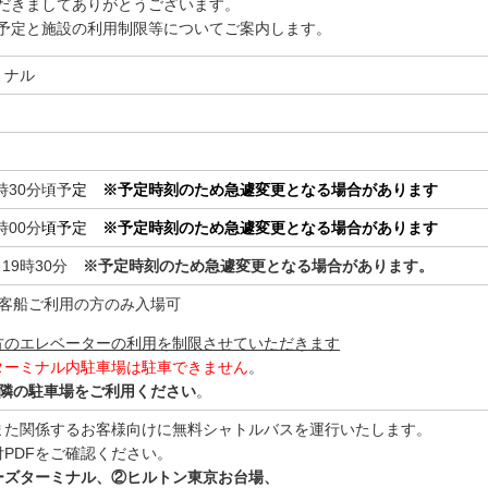
だきましてありがとうございます。
予定と施設の利用制限等についてご案内します。
ミナル
時30分頃予
定
※予定時刻のため急遽変更となる場合があります
時00分
頃予定
※予定時刻のため急遽変更となる場合があります
から19時30分
※予定時刻のため急遽変更となる場合があります。
3Fは客船ご利用の方のみ入場可
方のエレベーターの利用を制限させていただきます
ターミナル内駐車場は駐車できません
。
近隣の駐車場をご利用ください
。
また関係するお客様向けに無料シャトルバスを運行いたします。
PDFをご確認ください。
ーズターミナル、②ヒルトン東京お台場、