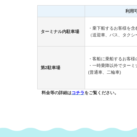
利用
・
乗下船するお客様を含
ターミナル内駐車場
（送迎車、バス、タクシ
・客船に乗船するお客様
・一時乗降以外でターミ
第2駐車場
(普通車、二輪車)
料金等の詳細は
コチラ
をご覧ください。