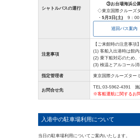
③お台場海浜公園、
シャトルバスの運行
◇東京国際クルーズタ
・
5月3日(土)
9：00
巡回バス案内（英
【ご来館時の注意事項
(1) 客船入出港時は
注意事項
(2) 乗下船対応のた
(3) 検温とアルコー
指定管理者
東京国際クルーズター
TEL:03-5962-43
お問合せ先
※客船運航に関するお
入港中の駐車場利用について
当日の駐車場利用についてご案内いたします。