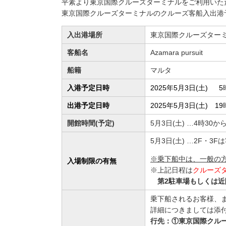
平素より東京国際クルーズターミナルをご利用いた
東京国際クルーズターミナルのクルーズ客船入出港
入出港場所
東京国際クルーズター
客船名
Azamara pursuit
船籍
マルタ
入港予定日時
2025年5月3日(土) 5
出港予定日時
2025年5月3日(土) 19
開館時間(予定)
5月3日(土) …4時30
5月3日(土) …2F・
※乗下船中は、一般の
入場制限の有無
※上記日程は
クルーズ
第2駐車場もしくは
乗下船されるお客様、
詳細につきましては添付
行先：①東京国際クル