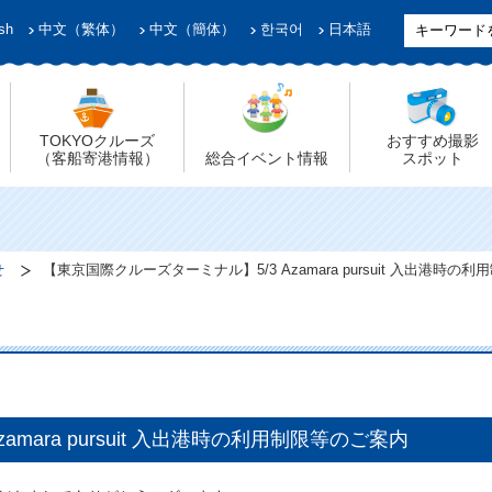
sh
中文（繁体）
中文（簡体）
한국어
日本語
TOKYOクルーズ
おすすめ撮影
（客船寄港情報）
総合イベント情報
スポット
せ
【東京国際クルーズターミナル】5/3 Azamara pursuit 入出港時の
mara pursuit 入出港時の利用制限等のご案内