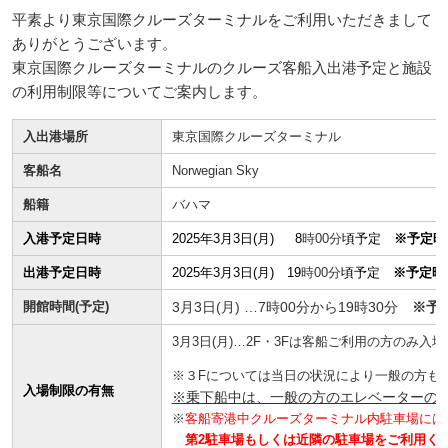
平素より東京国際クルーズターミナルをご利用いただきまして
ありがとうございます。
東京国際クルーズターミナルのクルーズ客船入出港予定と施設
の利用制限等についてご案内します。
入出港場所
東京国際クルーズターミナル
客船名
Norwegian Sky
船籍
バハマ
入港予定日時
2025年3月3日(月) 8
時00分
頃予定
※予定時
出港予定日時
2025年3月3日(月) 19
時00分
頃予定
※予定時
開館時間(予定)
3月3日(月) …7時00分から19時30分
※予
3月3日(月)…2F・3Fは客船ご利用の方のみ入場
※３Fについては当日の状況により一般の方も
入場制限の有無
※乗下船中は、一般の方のエレベーターの
※
客船寄港中クルーズターミナル内駐車場には
第2駐車場もしくは近隣の駐車場をご利用く