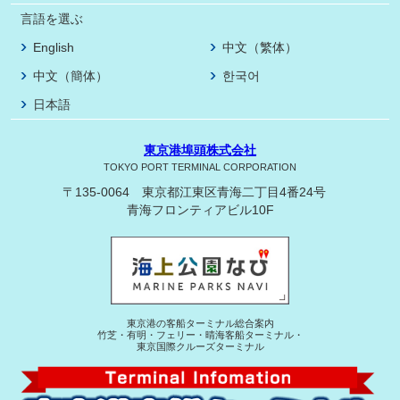
言語を選ぶ
English
中文（繁体）
中文（簡体）
한국어
日本語
東京港埠頭株式会社
TOKYO PORT TERMINAL CORPORATION
〒135-0064 東京都江東区青海二丁目4番24号
青海フロンティアビル10F
東京港の客船ターミナル総合案内
竹芝・有明・フェリー・晴海客船ターミナル・
東京国際クルーズターミナル