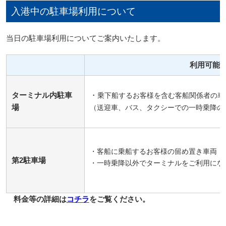
入港中の駐車場利用について
当日の駐車場利用についてご案内いたします。
利用可能
ターミナル内駐車
・
乗下船するお客様を含む客船関係者の車
場
（送迎車、バス、タクシーでの一時乗降の
・客船に乗船するお客様の留め置き車両
第2駐車場
・一時乗降以外でターミナルをご利用になる
料金等の詳細は
コチラ
をご覧ください。