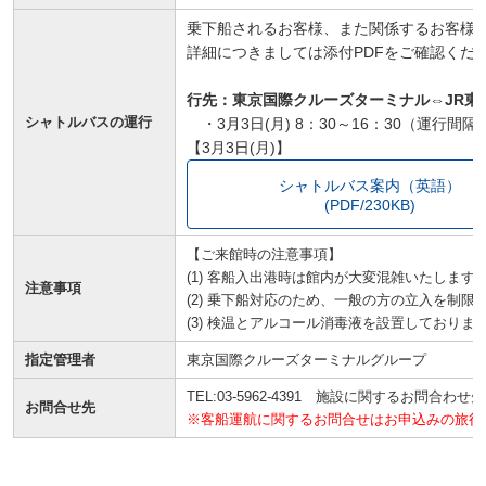
乗下船されるお客様、また関係するお客様
詳細につきましては添付PDFをご確認くだ
行先：東京国際クルーズターミナル⇔JR東
シャトルバスの運行
・3月3日(月) 8：30～16：30（運行
【3月3日(月)】
シャトルバス案内（英語）
(PDF/230KB)
【ご来館時の注意事項】
(1) 客船入出港時は館内が大変混雑いたします
注意事項
(2) 乗下船対応のため、一般の方の立入を制
(3) 検温とアルコール消毒液を設置しており
指定管理者
東京国際クルーズターミナルグループ
TEL:03-5962-4391 施設に関するお問合わせ先
お問合せ先
※客船運航に関するお問合せはお申込みの旅行