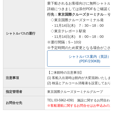
乗下船されるお客様向けに無料シャトル
詳細につきましては添付PDFをご確認く
行先：東京国際クルーズターミナル⇔り
◇東京国際クルーズターミナル発
・11月14日(木) 7：30～18：00
◇東京テレポート駅発
シャトルバスの運行
・11月14日(木) 8：00～18：00
※運行間隔：5～10分
※予定時間のため変更となる場合がござ
シャトルバス案内（英語）
(PDF/230KB)
【ご来館時の注意事項】
注意事項
(1) 客船入出港時は館内が大変混雑いたしま
(2) 検温とアルコール消毒液を設置してお
指定管理者
東京国際クルーズターミナルグループ
TEL:03-5962-4391 施設に関するお問合わ
お問合せ先
※客船運航に関するお問合せはお申込みの旅