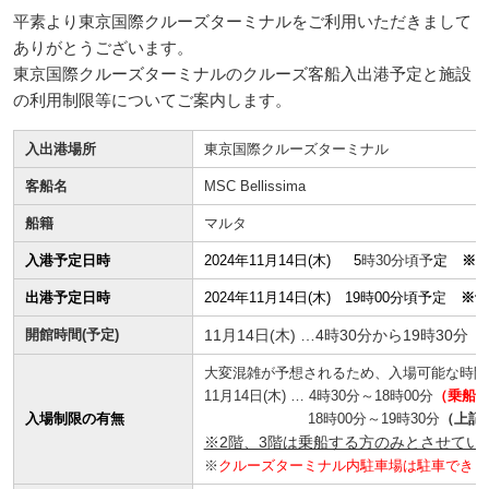
平素より東京国際クルーズターミナルをご利用いただきまして
ありがとうございます。
東京国際クルーズターミナルのクルーズ客船入出港予定と施設
の利用制限等についてご案内します。
入出港場所
東京国際クルーズターミナル
客船名
MSC Bellissima
船籍
マルタ
入港予定日時
2024年11月14日(木) 5
時30分頃予
定
※
出港予定日時
2024年11月14日(木) 19時00分頃予定
※予
開館時間(予定)
11月14日(木) …4時30分から19時30分
大変混雑が予想されるため、入場可能な時間
11月14日(木) … 4時30分～18時00分
（乗船
入場制限の有無
18時00分～19時30分
（上記
※2階、3階は乗船する方のみとさせてい
※
クルーズターミナル内駐車場は駐車できま