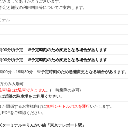
だきましてありがとうございます。
予定と施設の利用制限等についてご案内します。
ミナル
 8時00分頃予定
※予定時刻のため変更となる場合があります
 19時00分頃予定
※予定時刻のため変更となる場合があります
 7時00分～19時30分
※予定時刻のため急遽変更となる場合があります
の方のみ入場可
駐車場には駐車できません
。(一時乗降のみ可)
くは近隣の駐車場をご利用ください
。
また関係するお客様向けに
無料シャトルバスを運行
いたします。
付PDFをご確認ください。
ズターミナル⇒りんかい線「東京テレポート駅」