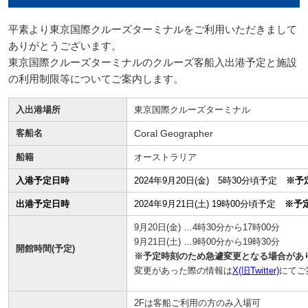
平素より東京国際クルーズターミナルをご利用いただきまして
ありがとうございます。
東京国際クルーズターミナルのクルーズ客船入出港予定と施設
の利用制限等についてご案内します。
入出港場所
東京国際クルーズターミナル
客船名
Coral Geographer
船籍
オーストラリア
入港予定日時
2024年9月20日(金) 5時30分頃予定
※予
出港予定日時
2024年9月21日(土) 19時00分頃予定
※予
9月20日(金) …4時30分から17時00分
9月21日(土) …9時00分から19時30分
開館時間(予定)
※予定時刻のため急遽変更となる場合があ
変更があった際の情報は
X(旧Twitter)
にてご
2Fは客船ご利用の方のみ入場可