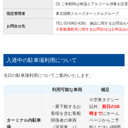
(3) ご来館時は検温とアルコール消毒を
指定管理者
東京国際クルーズターミナルグループ
TEL:03-5962-4391 施設に関するお問合
お問合せ先
※客船運航等に関するお問合せはお申込み
入港中の駐車場利用について
当日の駐車場利用についてご案内いたします。
利用可能な車両
補足
※空車タクシー
・乗下船するお
以外、
前日の16
客様を含む客船
時まで
にホーム
ターミナル内駐車
関係者の車両
ページからご予
場
（送迎車、バ
約ください(時間