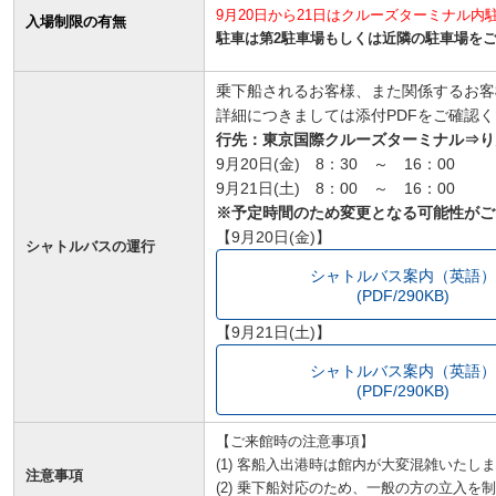
9月20日から21日はクルーズターミナル
入場制限の有無
駐車は第2駐車場もしくは近隣の駐車場を
乗下船されるお客様、また関係するお客
詳細につきましては添付PDFをご確認
行先：東京国際クルーズターミナル⇒り
9月20日(金) 8：30 ～ 16：00
9月21日(土) 8：00 ～ 16：00
※予定時間のため変更となる可能性がご
【9月20日(金)】
シャトルバスの運行
シャトルバス案内（英語
(PDF/290KB)
【9月21日(土)】
シャトルバス案内（英語
(PDF/290KB)
【ご来館時の注意事項】
(1) 客船入出港時は館内が大変混雑いたし
注意事項
(2) 乗下船対応のため、一般の方の立入