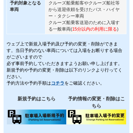
予約対象となる
クルーズ船乗船客やクルーズ船社等
車両
から送迎依頼を受けたバス・ハイヤ
ー・タクシー車両
クルーズ船乗客送迎のために入場す
る一般車両(
15分以内の利用に限る
)
ウェブ上で新規入場予約及び予約の変更・削除ができま
す。当日予約のない車両については入場をお断りする場合
がございますので
必ず事前予約していただきますようお願い申し上げます。
新規予約や予約の変更・削除は以下のリンクより行ってく
ださい。
予約方法や予約手順は
コチラ
をご確認ください。
新規予約はこちら
予約情報の変更・削除はこ
ちら