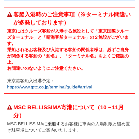
客船入港時のご注意事項（
※ターミナル間違い
が多発しております
）
東京にはクルーズ客船が入港する施設として「東京国際クルー
ズターミナル」と「晴海客船ターミナル」の２施設がございま
す。
乗船されるお客様及び入港する客船の関係者様は、必ずご自身
が関係する客船の「船名」、「ターミナル名」をよくご確認の
上、
お間違いのないようにご注意ください。
東京港客船入出港予定：
https://www.tptc.co.jp/terminal/guide#arrival
MSC BELLISSIMA寄港について（10～11月
分）
MSC BELLISSIMAに乗船するお客様に車両の入場制限と留め置
き駐車場についてご案内いたします。