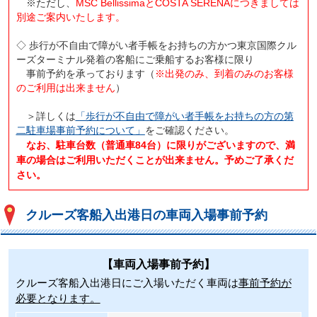
※ただし、
MSC BellissimaとCOSTA SERENAにつきましては
別途ご案内いたします。
◇ 歩行が不自由で障がい者手帳をお持ちの方かつ東京国際クル
ーズターミナル発着の客船にご乗船するお客様に限り
事前予約を承っております（
※出発のみ、到着のみのお客様
のご利用は出来ません
）
＞詳しくは
「歩行が不自由で障がい者手帳をお持ちの方の第
二駐車場事前予約について」
をご確認ください。
なお、駐車台数（普通車84台）に限りがございますので、満
車の場合はご利用いただくことが出来ません。予めご了承くだ
さい。
クルーズ客船入出港日の車両入場事前予約
【車両入場事前予約】
クルーズ客船入出港日にご入場いただく車両は
事前予約が
必要となります。