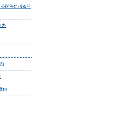
般公開等に係る開
案内
案内
せ
ご案内