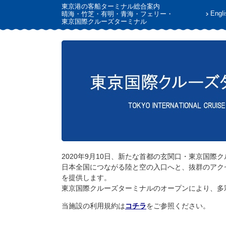
東京港の客船ターミナル総合案内
Engli
晴海・竹芝・有明・青海・フェリー・
東京国際クルーズターミナル
2020年9月10日、新たな首都の玄関口・東京国
日本全国につながる陸と空の入口へと、抜群のアク
を提供します。
東京国際クルーズターミナルのオープンにより、多
当施設の利用規約は
コチラ
をご参照ください。