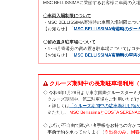
MSC BELLISSIMAに乗船するお客様に車
〇車両入場制限について
・MSC BELLISSIMA寄港時の車両入場制限
【お知らせ】「
MSC BELLISSIMA寄港時
〇留め置き駐車場について
・4～6月寄港分の留め置き駐車場についてはコ
【お知らせ】「
MSC BELLISSIMA寄港時の
クルーズ期間中の長期駐車場利用（
◇ 令和6年1月28日より東京国際クルーズター
クルーズ期間中、第二駐車場をご利用いただけ
＞詳しくは
「クルーズ期間中の駐車場利用(留め
※ただし、
MSC BellissimaとCOSTA 
◇ 歩行が不自由で障がい者手帳をお持ちの方か
事前予約を承っております（
※出発のみ、到着