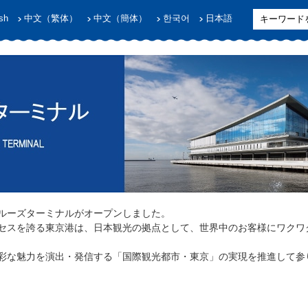
sh
中文（繁体）
中文（簡体）
한국어
日本語
際クルーズターミナルがオープンしました。
セスを誇る東京港は、日本観光の拠点として、世界中のお客様にワクワ
彩な魅力を演出・発信する「国際観光都市・東京」の実現を推進して参