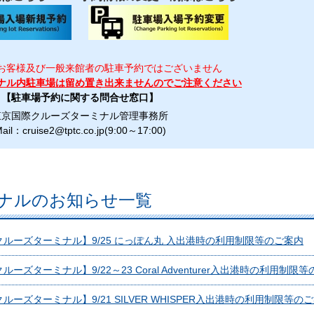
お客様及び一般来館者の駐車予約ではございません
ナル内駐車場は留め置き出来ませんのでご注意ください
【駐車場予約に関する問合せ窓口】
東京国際クルーズターミナル管理事務所
ail：cruise2@tptc.co.jp(9:00～17:00)
ナルのお知らせ一覧
ルーズターミナル】9/25 にっぽん丸 入出港時の利用制限等のご案内
ーズターミナル】9/22～23 Coral Adventurer入出港時の利用制限
ルーズターミナル】9/21 SILVER WHISPER入出港時の利用制限等の