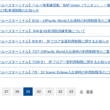
ルーズターミナル】ペルー海軍練習船「BAP Unión（ウニオン）」一
及び駐車場制限のお知らせ
ーズターミナル】8/16～19Pacific World入出港時の利用制限等のご
ルーズターミナル】 8/4(金)自衛消防訓練実施について
ルーズターミナル】8/3(木) 3Fフロア全面利用制限に関するお知らせ
ーズターミナル】7/27~29Pacific World入出港時の利用制限等のご
ルーズターミナル】7/18(火) 3Fフロア一部利用制限に関するお知ら
ーズターミナル】7/9・10 Scenic Eclipse入出港時の利用制限等の
37
38
39
40
41
42
43
次
最後