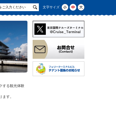
サ
小
中
大
文字サイズ
イ
ト
検
索
クする観光体験
ります。