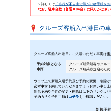
＞詳しくは
「歩行が不自由で障がい者手帳をお
なお、駐車台数（普通車84台）に限りがござい
クルーズ客船入出港日の車
クルーズ客船入出港日にご入場いただく車両は
事
予約対象となる
クルーズ船乗船客やクル
車両
クルーズ船乗客送迎のため
ウェブ上で新規入場予約及び予約の変更・削除が
必ず事前予約していただきますようお願い申し上
新規予約や予約の変更・削除は以下のリンクより
予約方法や予約手順は
コチラ
をご確認ください。
新規予