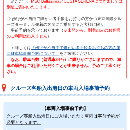
※ただし、
MSC BellissimaとCOSTA SERENAにつきましては
別途ご案内いたします。
◇ 歩行が不自由で障がい者手帳をお持ちの方かつ東京国際クル
ーズターミナル発着の客船にご乗船するお客様に限り
事前予約を承っております（
※出発のみ、到着のみのお客様
のご利用は出来ません
）
＞詳しくは
「歩行が不自由で障がい者手帳をお持ちの方の第
二駐車場事前予約について」
をご確認ください。
なお、駐車台数（普通車84台）に限りがございますので、満
車の場合はご利用いただくことが出来ません。予めご了承くだ
さい。
クルーズ客船入出港日の車両入場事前予約
【車両入場事前予約】
クルーズ客船入出港日にご入場いただく車両は
事前予約が
必要となります。