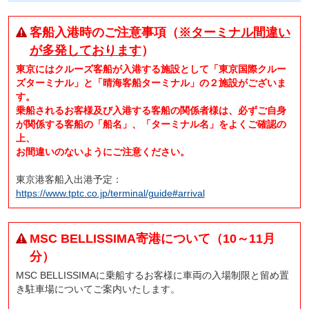
客船入港時のご注意事項（
※ターミナル間違い
が多発しております
）
東京にはクルーズ客船が入港する施設として「東京国際クルー
ズターミナル」と「晴海客船ターミナル」の２施設がございま
す。
乗船されるお客様及び入港する客船の関係者様は、必ずご自身
が関係する客船の「船名」、「ターミナル名」をよくご確認の
上、
お間違いのないようにご注意ください。
東京港客船入出港予定：
https://www.tptc.co.jp/terminal/guide#arrival
MSC BELLISSIMA寄港について（10～11月
分）
MSC BELLISSIMAに乗船するお客様に車両の入場制限と留め置
き駐車場についてご案内いたします。