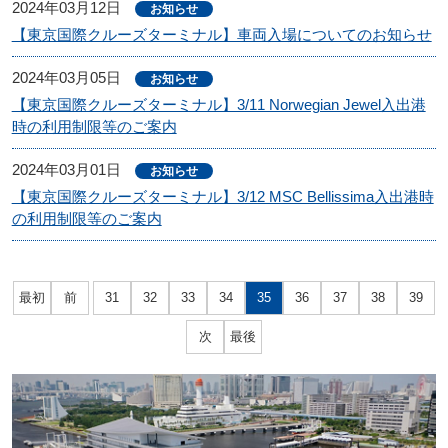
2024年03月12日
お知らせ
【東京国際クルーズターミナル】車両入場についてのお知らせ
2024年03月05日
お知らせ
【東京国際クルーズターミナル】3/11 Norwegian Jewel入出港
時の利用制限等のご案内
2024年03月01日
お知らせ
【東京国際クルーズターミナル】3/12 MSC Bellissima入出港時
の利用制限等のご案内
最初
前
31
32
33
34
35
36
37
38
39
次
最後