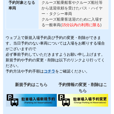
予約対象となる
クルーズ船乗船客やクルーズ船社等
車両
から送迎依頼を受けたバス・ハイヤ
ー・タクシー車両
クルーズ船乗客送迎のために入場す
る一般車両(
15分以内の利用に限る
)
ウェブ上で新規入場予約及び予約の変更・削除ができま
す。当日予約のない車両については入場をお断りする場合
がございますので
必ず事前予約していただきますようお願い申し上げます。
新規予約や予約の変更・削除は以下のリンクより行ってく
ださい。
予約方法や予約手順は
コチラ
をご確認ください。
新規予約はこちら
予約情報の変更・削除はこ
ちら