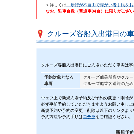
＞詳しくは
「歩行が不自由で障がい者手帳をお
なお、駐車台数（普通車84台）に限りがござい
クルーズ客船入出港日の車
クルーズ客船入出港日にご入場いただく車両は
事
予約対象となる
クルーズ船乗船客やクル
車両
クルーズ船乗客送迎のため
ウェブ上で新規入場予約及び予約の変更・削除が
必ず事前予約していただきますようお願い申し上
新規予約や予約の変更・削除は以下のリンクより
予約方法や予約手順は
コチラ
をご確認ください。
新規予