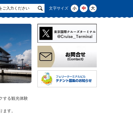
サ
小
中
大
文字サイズ
イ
ト
検
索
クする観光体験
ります。