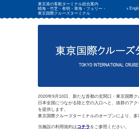
東京港の客船ターミナル総合案内
Engli
晴海・竹芝・有明・青海・フェリー・
東京国際クルーズターミナル
2020年9月10日、新たな首都の玄関口・東京国
日本全国につながる陸と空の入口へと、抜群のアク
を提供します。
東京国際クルーズターミナルのオープンにより、多
当施設の利用規約は
コチラ
をご参照ください。