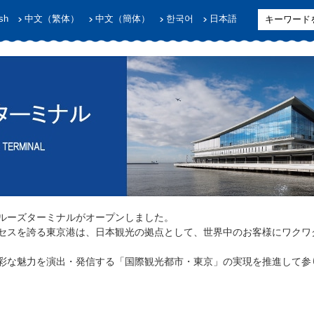
sh
中文（繁体）
中文（簡体）
한국어
日本語
際クルーズターミナルがオープンしました。
セスを誇る東京港は、日本観光の拠点として、世界中のお客様にワクワ
彩な魅力を演出・発信する「国際観光都市・東京」の実現を推進して参