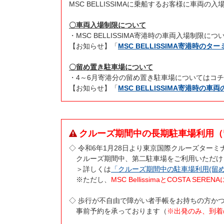
MSC BELLISSIMAに乗船するお客様に車
〇車両入場制限について
・MSC BELLISSIMA寄港時の車両入場制限
【お知らせ】「
MSC BELLISSIMA寄港時
〇留め置き駐車場について
・4～6月寄港分の留め置き駐車場についてはコ
【お知らせ】「
MSC BELLISSIMA寄港時の
クルーズ期間中の長期駐車場利用（
◇ 令和6年1月28日より東京国際クルーズター
クルーズ期間中、第二駐車場をご利用いただけ
＞詳しくは
「クルーズ期間中の駐車場利用(留め
※ただし、
MSC BellissimaとCOSTA 
◇ 歩行が不自由で障がい者手帳をお持ちの方か
事前予約を承っております（
※出発のみ、到着