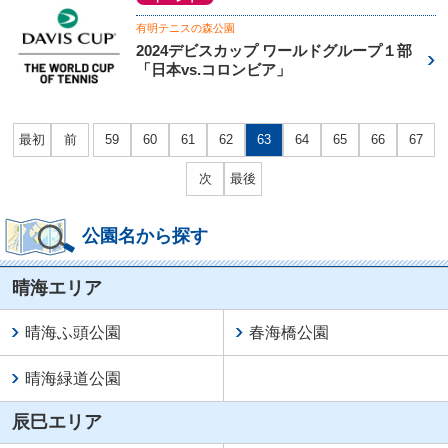
有明テニスの森公園
2024デビスカップ ワールドグループ１部
「日本vs.コロンビア」
最初
前
59
60
61
62
63
64
65
66
67
次
最後
公園名から探す
晴海エリア
晴海ふ頭公園
春海橋公園
晴海緑道公園
辰巳エリア