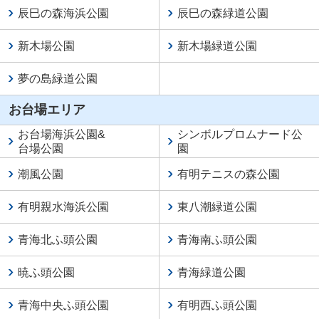
辰巳の森海浜公園
辰巳の森緑道公園
新木場公園
新木場緑道公園
夢の島緑道公園
お台場エリア
お台場海浜公園
&
シンボルプロムナード公
台場公園
園
潮風公園
有明テニスの森公園
有明親水海浜公園
東八潮緑道公園
青海北ふ頭公園
青海南ふ頭公園
暁ふ頭公園
青海緑道公園
青海中央ふ頭公園
有明西ふ頭公園