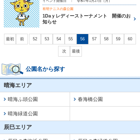
イベント開催日 ： 令和7年1月27日（月）
有明テニスの森公園
1Daｙレディーストーナメント 開催のお
知らせ
最初
前
52
53
54
55
56
57
58
59
60
次
最後
公園名から探す
晴海エリア
晴海ふ頭公園
春海橋公園
晴海緑道公園
辰巳エリア