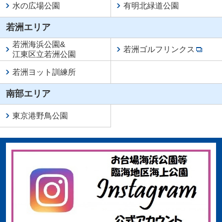
水の広場公園
有明北緑道公園
若洲エリア
若洲海浜公園
&
若洲ゴルフリンクス
江東区立若洲公園
若洲ヨット訓練所
南部エリア
東京港野鳥公園