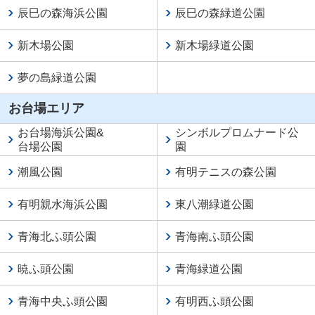
辰巳の森海浜公園
辰巳の森緑道公園
新木場公園
新木場緑道公園
夢の島緑道公園
お台場エリア
お台場海浜公園
&
シンボルプロムナード公
台場公園
園
潮風公園
有明テニスの森公園
有明親水海浜公園
東八潮緑道公園
青海北ふ頭公園
青海南ふ頭公園
暁ふ頭公園
青海緑道公園
青海中央ふ頭公園
有明西ふ頭公園