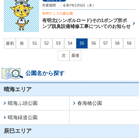
作業期間 ：令和7年2月6日（木）
有明テニスの森公園
有明北(シンボルロード)その1ポンプ所ポ
ンプ脱臭設備補修工事についてのお知らせ
最初
前
51
52
53
54
55
56
57
58
59
次
最後
公園名から探す
晴海エリア
晴海ふ頭公園
春海橋公園
晴海緑道公園
辰巳エリア