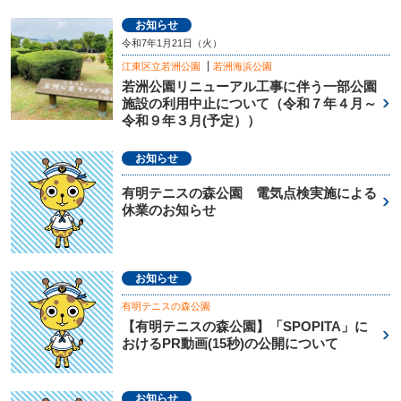
お知らせ
令和7年1月21日（火）
江東区立若洲公園
若洲海浜公園
若洲公園リニューアル工事に伴う一部公園
施設の利用中止について（令和７年４月～
令和９年３月(予定））
お知らせ
有明テニスの森公園 電気点検実施による
休業のお知らせ
お知らせ
有明テニスの森公園
【有明テニスの森公園】「SPOPITA」に
おけるPR動画(15秒)の公開について
お知らせ