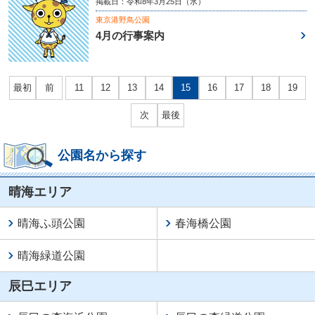
掲載日：令和8年3月25日（水）
東京港野鳥公園
4月の行事案内
最初
前
11
12
13
14
15
16
17
18
19
次
最後
公園名から探す
晴海エリア
晴海ふ頭公園
春海橋公園
晴海緑道公園
辰巳エリア