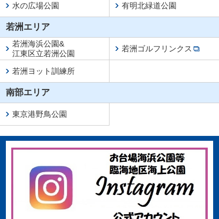
水の広場公園
有明北緑道公園
若洲エリア
若洲海浜公園
&
若洲ゴルフリンクス
江東区立若洲公園
若洲ヨット訓練所
南部エリア
東京港野鳥公園