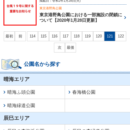
掲載日：令和2年1月28日(火)
東京港野鳥公園
東京港野鳥公園における一部施設の閉鎖に
ついて【2020年1月28日更新】
最初
前
114
115
116
117
118
119
120
121
122
次
最後
公園名から探す
晴海エリア
晴海ふ頭公園
春海橋公園
晴海緑道公園
辰巳エリア