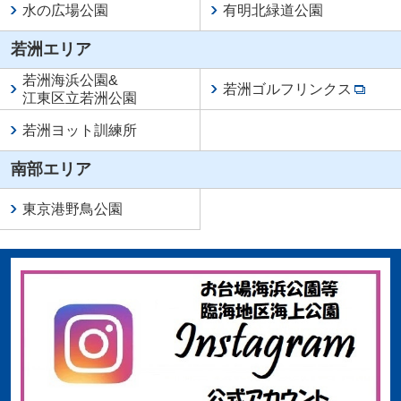
水の広場公園
有明北緑道公園
若洲エリア
若洲海浜公園
&
若洲ゴルフリンクス
江東区立若洲公園
若洲ヨット訓練所
南部エリア
東京港野鳥公園