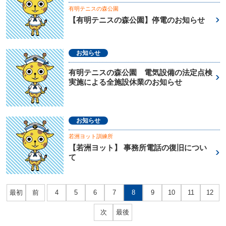
有明テニスの森公園
【有明テニスの森公園】停電のお知らせ
お知らせ
有明テニスの森公園 電気設備の法定点検
実施による全施設休業のお知らせ
お知らせ
若洲ヨット訓練所
【若洲ヨット】 事務所電話の復旧につい
て
最初
前
4
5
6
7
8
9
10
11
12
次
最後