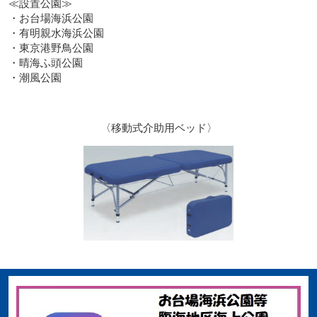
≪設置公園≫
・お台場海浜公園
・有明親水海浜公園
・東京港野鳥公園
・晴海ふ頭公園
・潮風公園
〈移動式介助用ベッド〉