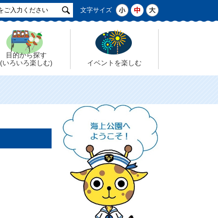
サ
小
中
大
文字サイズ
イ
ト
検
索
目的から探す
(いろいろ楽しむ)
イベントを楽しむ