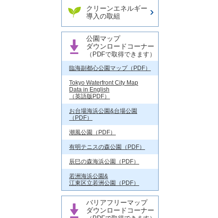
クリーンエネルギー
導入の取組
公園マップ
ダウンロードコーナー
（PDFで取得できます）
臨海副都心公園マップ（PDF）
Tokyo Waterfront City Map
Data in English
（英語版PDF）
お台場海浜公園&台場公園
（PDF）
潮風公園（PDF）
有明テニスの森公園（PDF）
辰巳の森海浜公園（PDF）
若洲海浜公園&
江東区立若洲公園（PDF）
バリアフリーマップ
ダウンロードコーナー