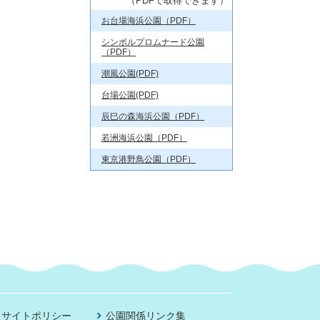
（PDFで取得できます）
お台場海浜公園（PDF）
シンボルプロムナード公園
（PDF）
潮風公園(PDF)
台場公園(PDF)
辰巳の森海浜公園（PDF）
若洲海浜公園（PDF）
東京港野鳥公園（PDF）
サイトポリシー
公園関係リンク集