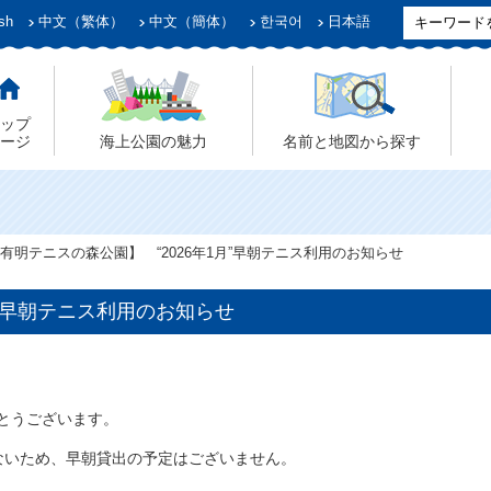
sh
中文（繁体）
中文（簡体）
한국어
日本語
ップ
ージ
海上公園の魅力
名前と地図から探す
有明テニスの森公園】 “2026年1月”早朝テニス利用のお知らせ
月”早朝テニス利用のお知らせ
とうございます。
ないため、早朝貸出の予定はございません。