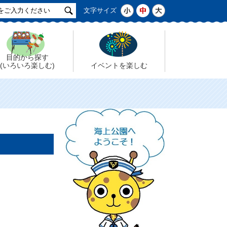
サ
小
中
大
文字サイズ
イ
ト
検
索
目的から探す
(いろいろ楽しむ)
イベントを楽しむ