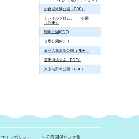
（PDFで取得できます）
お台場海浜公園（PDF）
シンボルプロムナード公園
（PDF）
潮風公園(PDF)
台場公園(PDF)
辰巳の森海浜公園（PDF）
若洲海浜公園（PDF）
東京港野鳥公園（PDF）
サイトポリシー
公園関係リンク集