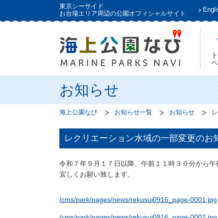
東京シーサイド
Engli
お台場エリア周辺の公園オフィシャルサイト
ト
ペ
お知らせ
海上公園なび
お知らせ一覧
お知らせ
レ
レクリエーション水域の一部変更のお
令和７年９月１７日以降、午前１１時３０分から午
宜しくお願い致します。
/cms/park/pages/news/rekusui0916_page-0001.jpg
/cms/park/pages/news/rekusui0916_page-0002.jpg