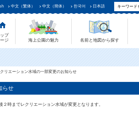
sh
中文（繁体）
中文（簡体）
한국어
日本語
ップ
ージ
海上公園の魅力
名前と地図から探す
クリエーション水域の一部変更のお知らせ
知らせ
後２時までレクリエーション水域が変更となります。