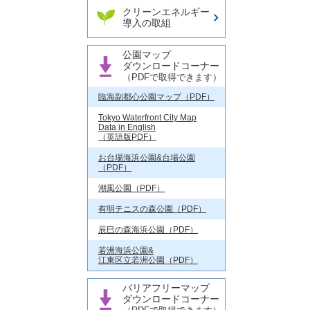
クリーンエネルギー
導入の取組
公園マップ
ダウンロードコーナー
（PDFで取得できます）
臨海副都心公園マップ（PDF）
Tokyo Waterfront City Map
Data in English
（英語版PDF）
お台場海浜公園&台場公園
（PDF）
潮風公園（PDF）
有明テニスの森公園（PDF）
辰巳の森海浜公園（PDF）
若洲海浜公園&
江東区立若洲公園（PDF）
バリアフリーマップ
ダウンロードコーナー