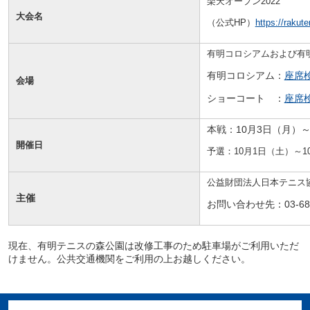
楽天オープン2022
大会名
（公式HP）
https://rakut
有明コロシアムおよび有
有明コロシアム：
座席
会場
ショーコート ：
座席
本戦：10月3日（月）～
開催日
予選：10月1日（土）～1
公益財団法人日本テニス
主催
お問い合わせ先：03-681
現在、有明テニスの森公園は改修工事のため駐車場がご利用いただ
けません。公共交通機関をご利用の上お越しください。