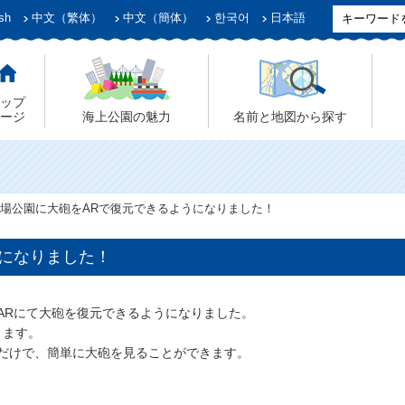
sh
中文（繁体）
中文（簡体）
한국어
日本語
ップ
ージ
海上公園の魅力
名前と地図から探す
場公園に大砲をARで復元できるようになりました！
うになりました！
ARにて大砲を復元できるようになりました。
ります。
だけで、簡単に大砲を見ることができます。