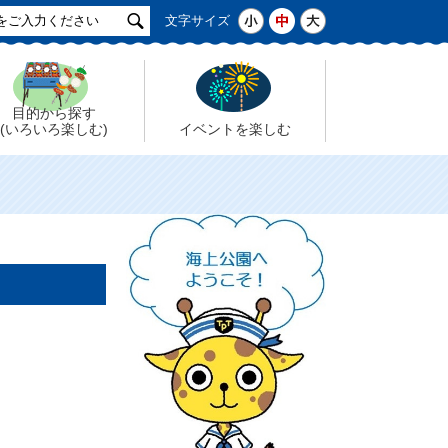
サ
小
中
大
文字サイズ
イ
ト
検
索
目的から探す
(いろいろ楽しむ)
イベントを楽しむ