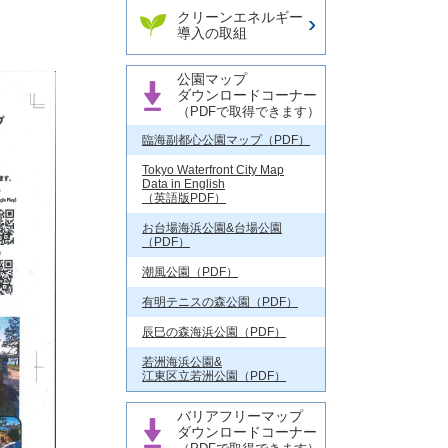
クリーンエネルギー
導入の取組
公園マップ
ダウンロードコーナー
（PDFで取得できます）
臨海副都心公園マップ（PDF）
Tokyo Waterfront City Map
Data in English
（英語版PDF）
お台場海浜公園&台場公園
（PDF）
潮風公園（PDF）
有明テニスの森公園（PDF）
辰巳の森海浜公園（PDF）
若洲海浜公園&
江東区立若洲公園（PDF）
バリアフリーマップ
ダウンロードコーナー