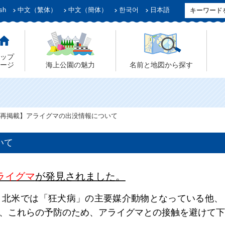
sh
中文（繁体）
中文（簡体）
한국어
日本語
ップ
ージ
海上公園の魅力
名前と地図から探す
再掲載】アライグマの出没情報について
いて
ライグマ
が発見されました。
、
北米では「狂犬病」の主要媒介動物となっている他、
、これらの予防のため、アライグマとの接触を避けて下