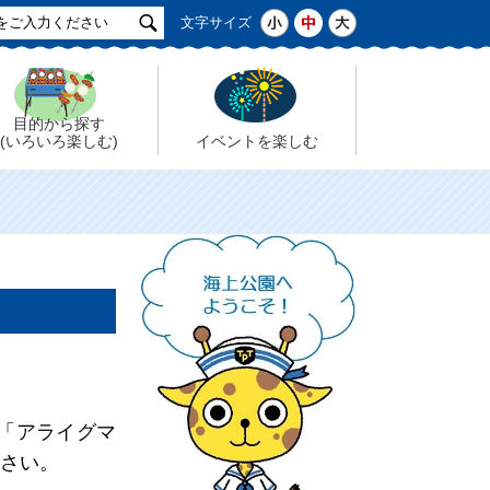
サ
小
中
大
文字サイズ
イ
ト
検
索
目的から探す
(いろいろ楽しむ)
イベントを楽しむ
「アライグマ
さい。