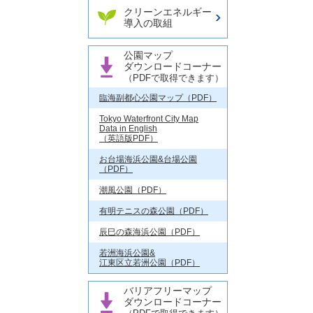
クリーンエネルギー
導入の取組
公園マップ
ダウンロードコーナー
（PDFで取得できます）
臨海副都心公園マップ（PDF）
Tokyo Waterfront City Map
Data in English
（英語版PDF）
お台場海浜公園&台場公園
（PDF）
潮風公園（PDF）
有明テニスの森公園（PDF）
辰巳の森海浜公園（PDF）
若洲海浜公園&
江東区立若洲公園（PDF）
バリアフリーマップ
ダウンロードコーナー