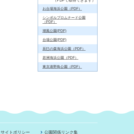
（PDFで取得できます）
お台場海浜公園（PDF）
シンボルプロムナード公園
（PDF）
潮風公園(PDF)
台場公園(PDF)
辰巳の森海浜公園（PDF）
若洲海浜公園（PDF）
東京港野鳥公園（PDF）
サイトポリシー
公園関係リンク集