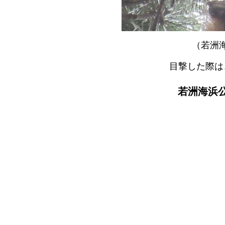
（若洲
目撃した際は
若洲海浜