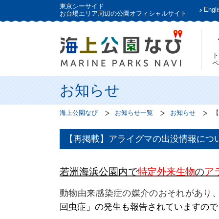
東京シーサイド
Engli
お台場エリア周辺の公園オフィシャルサイト
ト
ペ
お知らせ
海上公園なび
お知らせ一覧
お知らせ
【
【再掲載】アライグマの出没情報につ
若洲海浜公園内で
特定外来生物
の
ア
動物由来感染症の媒介のおそれがあり
回虫症」の発生も報告されていますので