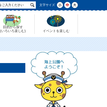
サ
小
中
大
文字サイズ
イ
ト
検
索
目的から探す
(いろいろ楽しむ)
イベントを楽しむ