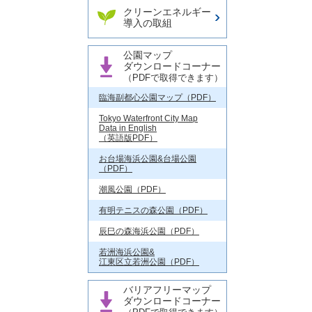
クリーンエネルギー
導入の取組
公園マップ
ダウンロードコーナー
（PDFで取得できます）
臨海副都心公園マップ（PDF）
Tokyo Waterfront City Map
Data in English
（英語版PDF）
お台場海浜公園&台場公園
（PDF）
潮風公園（PDF）
有明テニスの森公園（PDF）
辰巳の森海浜公園（PDF）
若洲海浜公園&
江東区立若洲公園（PDF）
バリアフリーマップ
ダウンロードコーナー