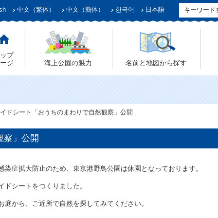
sh
中文（繁体）
中文（簡体）
한국어
日本語
ップ
ージ
海上公園の魅力
名前と地図から探す
イドシート「おうちのまわりで自然観察」公開
観察」公開
感染症拡大防止のため、東京港野鳥公園は休園となっております。
イドシートをつくりました。
お庭から、ご近所で自然を探してみてください。