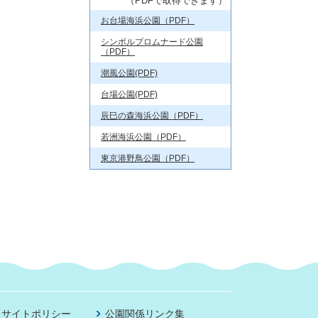
（PDFで取得できます）
お台場海浜公園（PDF）
シンボルプロムナード公園
（PDF）
潮風公園(PDF)
台場公園(PDF)
辰巳の森海浜公園（PDF）
若洲海浜公園（PDF）
東京港野鳥公園（PDF）
サイトポリシー
公園関係リンク集