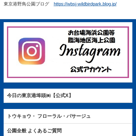
東京港野鳥公園ブログ
https://wbsj-wildbirdpark.blog.jp/
今日の東京港埠頭㈱【公式X】
トウキョウ・
フローラル・パサージュ
公園全般
よくあるご質問