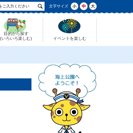
サ
小
中
大
文字サイズ
イ
ト
検
索
目的から探す
(いろいろ楽しむ)
イベントを楽しむ