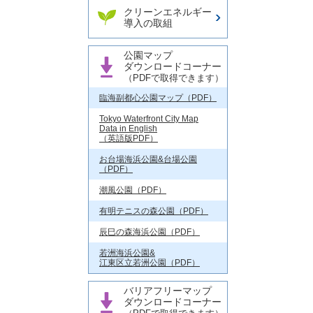
クリーンエネルギー
導入の取組
公園マップ
ダウンロードコーナー
（PDFで取得できます）
臨海副都心公園マップ（PDF）
Tokyo Waterfront City Map
Data in English
（英語版PDF）
お台場海浜公園&台場公園
（PDF）
潮風公園（PDF）
有明テニスの森公園（PDF）
辰巳の森海浜公園（PDF）
若洲海浜公園&
江東区立若洲公園（PDF）
バリアフリーマップ
ダウンロードコーナー