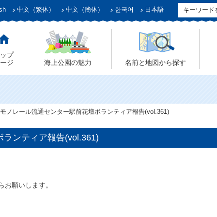
sh
中文（繁体）
中文（簡体）
한국어
日本語
ップ
ージ
海上公園の魅力
名前と地図から探す
モノレール流通センター駅前花壇ボランティア報告(vol.361)
ティア報告(vol.361)
らお願いします。