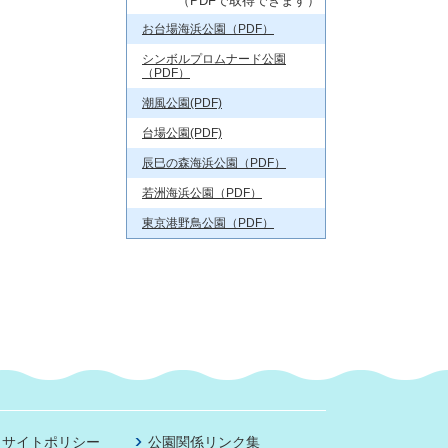
（PDFで取得できます）
お台場海浜公園（PDF）
シンボルプロムナード公園
（PDF）
潮風公園(PDF)
台場公園(PDF)
辰巳の森海浜公園（PDF）
若洲海浜公園（PDF）
東京港野鳥公園（PDF）
サイトポリシー
公園関係リンク集