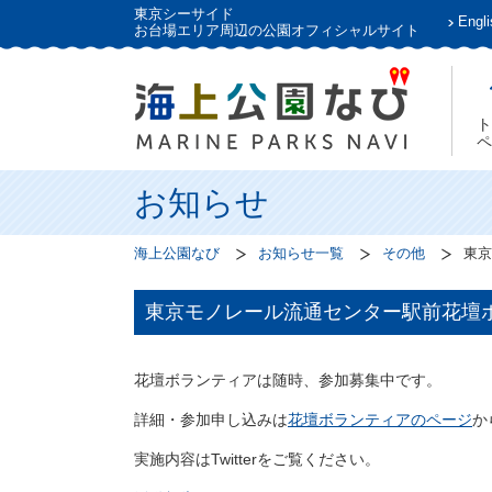
東京シーサイド
Engli
お台場エリア周辺の公園オフィシャルサイト
ト
ペ
お知らせ
海上公園なび
お知らせ一覧
その他
東京
東京モノレール流通センター駅前花壇ボラン
花壇ボランティアは随時、参加募集中です。
詳細・参加申し込みは
花壇ボランティアのページ
か
実施内容はTwitterをご覧ください。