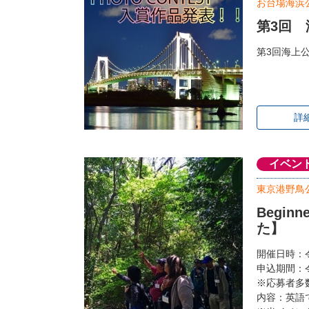
お台場海浜
第3回
第3回海上
詳
イベン
東京港野鳥
Begin
た】
開催日時：令和
申込期間：令
※応募者多
内容：英語