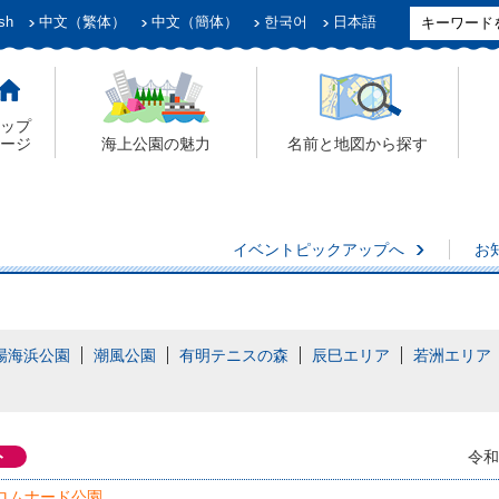
sh
中文（繁体）
中文（簡体）
한국어
日本語
ップ
ージ
海上公園の魅力
名前と地図から探す
イベントピックアップへ
お
場海浜公園
潮風公園
有明テニスの森
辰巳エリア
若洲エリア
ト
令和
ロムナード公園