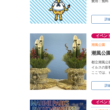
費用：無料
詳
イベン
潮風公園
潮風公
都立潮風公
イルスの影
ここでは、
詳
イベン