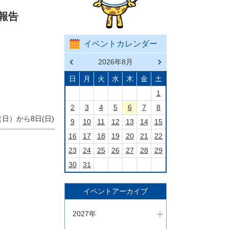
報告
イベントカレンダー
前の
2026年8月
次の
月へ
月へ
戻る
進む
日
月
火
水
木
金
土
1
2
3
4
5
6
7
8
日）から8日(日)
9
10
11
12
13
14
15
16
17
18
19
20
21
22
23
24
25
26
27
28
29
30
31
イベントアーカイブ
2027年