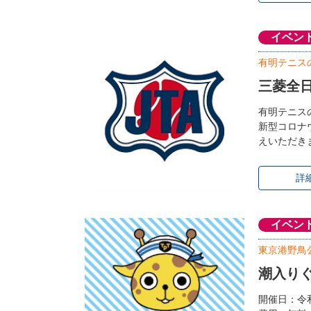
イベン
有明テニス
三菱全
有明テニス
新型コロナ
えいただき
詳
イベン
東京港野鳥
潮入り
開催日：令和