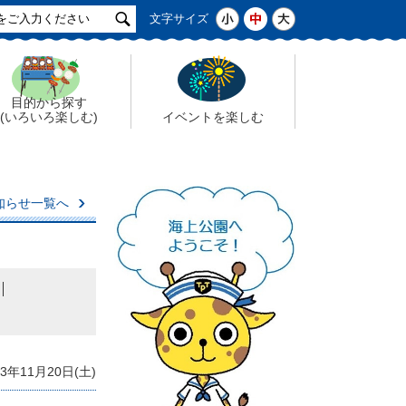
サ
小
中
大
文字サイズ
イ
ト
検
索
目的から探す
(いろいろ楽しむ)
イベントを楽しむ
知らせ一覧へ
3年11月20日(土)