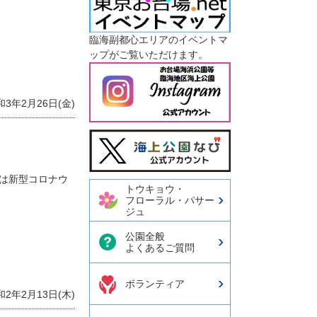
臨海副都心エリアのイベントマ
ップがご覧いただけます。
3年2月26日(金)
今日の東京港埠頭㈱【公式
X】
年は新型コロナウ
トウキョウ・
フローラル・パサー
ジュ
公園全般
よくあるご質問
ボランティア
2年2月13日(木)