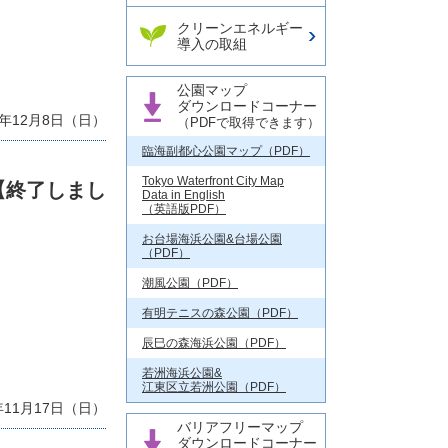
クリーンエネルギー
導入の取組
公園マップ
ダウンロードコーナー
9年12月8日（日）
（PDFで取得できます）
臨海副都心公園マップ（PDF）
Tokyo Waterfront City Map
【終了しまし
Data in English
（英語版PDF）
お台場海浜公園&台場公園
（PDF）
潮風公園（PDF）
有明テニスの森公園（PDF）
辰巳の森海浜公園（PDF）
若洲海浜公園&
江東区立若洲公園（PDF）
年11月17日（日）
バリアフリーマップ
ダウンロードコーナー