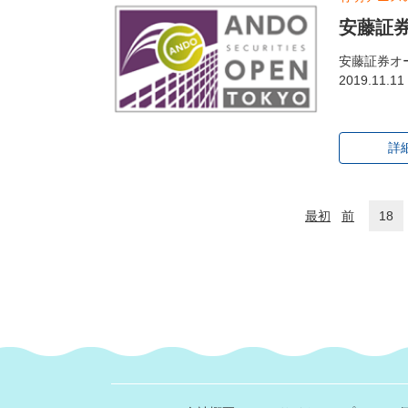
安藤証券
安藤証券オー
2019.11
詳
最初
前
18