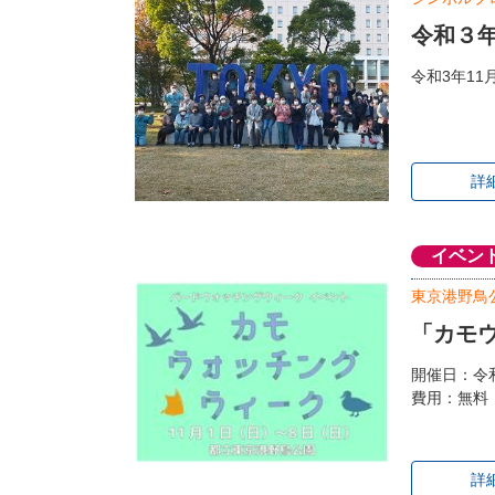
令和３
令和3年1
詳
イベン
東京港野鳥
「カモ
開催日：令和
費用：無料
詳