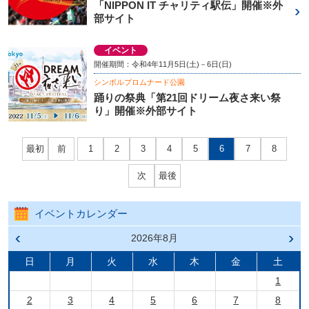
「NIPPON IT チャリティ駅伝」開催※外
部サイト
イベント
開催期間：令和4年11月5日(土)－6日(日)
シンボルプロムナード公園
踊りの祭典「第21回ドリーム夜さ来い祭
り」開催※外部サイト
最初
前
1
2
3
4
5
6
7
8
次
最後
イベントカレンダー
前の
2026年8月
次の
月へ
月へ
戻る
進む
日
月
火
水
木
金
土
1
2
3
4
5
6
7
8