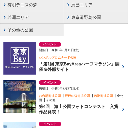
有明テニスの森
辰巳エリア
若洲エリア
東京港野鳥公園
その他の公園
イベント
開催日：令和5年3月11日(土)
シンボルプロムナード公園
「第1回 東京BayAreaハーフマラソン」開
催※外部サイト
イベント
掲載日：令和5年2月27日(月)
お台場海浜公園
辰巳の森海浜公園
若洲海浜公園
全公
園
その他
第4回 海上公園フォトコンテスト 入賞
作品発表！
イベント