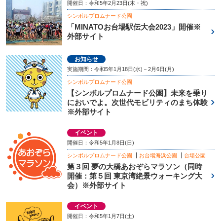
開催日：令和5年2月23日(木・祝)
シンボルプロムナード公園
「MINATOお台場駅伝大会2023」開催※
外部サイト
お知らせ
実施期間：令和5年1月18日(水)－2月6日(月)
シンボルプロムナード公園
【シンボルプロムナード公園】未来を乗り
においでよ。次世代モビリティのまち体験
※外部サイト
イベント
開催日：令和5年1月8日(日)
シンボルプロムナード公園
お台場海浜公園
台場公園
第３回 夢の大橋あおぞらマラソン（同時
開催：第５回 東京湾絶景ウォーキング大
会）※外部サイト
イベント
開催日：令和5年1月7日(土)