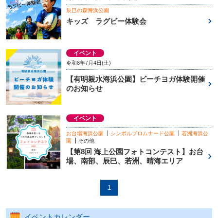
辰巳の森海浜公園
キッズ ラグビー体験会
イベント
令和8年7月4日(土)
【有明親水海浜公園】ビーチヨガ体験開催
のお知らせ
イベント
お台場海浜公園
シンボルプロムナード公園
若洲海浜公
園
その他
【第8回 海上公園フォトコンテスト】お台
場、南部、辰巳、若洲、晴海エリア
1
イベントカレンダー