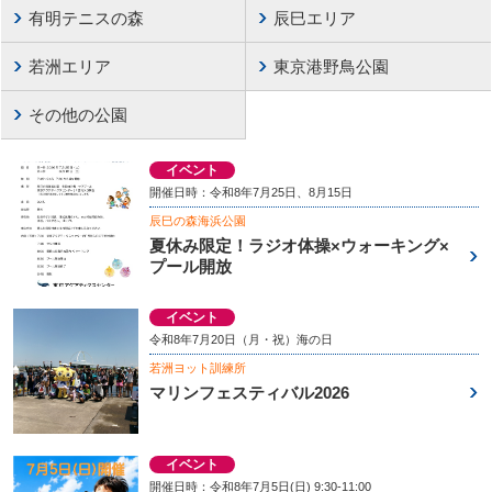
有明テニスの森
辰巳エリア
若洲エリア
東京港野鳥公園
その他の公園
イベント
開催日時：令和8年7月25日、8月15日
辰巳の森海浜公園
夏休み限定！ラジオ体操×ウォーキング×
プール開放
イベント
令和8年7月20日（月・祝）海の日
若洲ヨット訓練所
マリンフェスティバル2026
イベント
開催日時：令和8年7月5日(日) 9:30-11:00