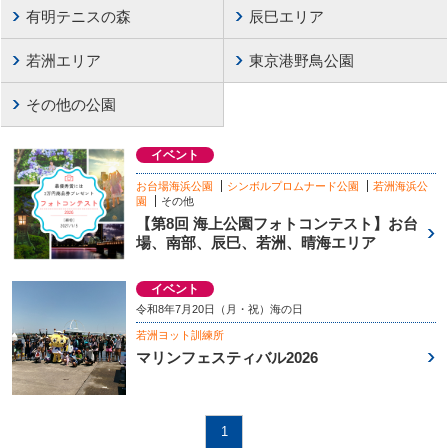
有明テニスの森
辰巳エリア
若洲エリア
東京港野鳥公園
その他の公園
イベント
お台場海浜公園
シンボルプロムナード公園
若洲海浜公
園
その他
【第8回 海上公園フォトコンテスト】お台
場、南部、辰巳、若洲、晴海エリア
イベント
令和8年7月20日（月・祝）海の日
若洲ヨット訓練所
マリンフェスティバル2026
1