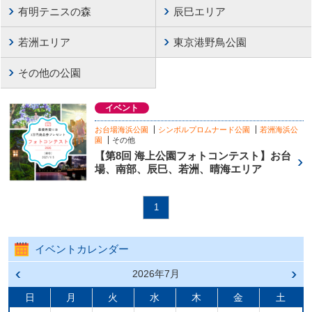
有明テニスの森
辰巳エリア
若洲エリア
東京港野鳥公園
その他の公園
イベント
お台場海浜公園
シンボルプロムナード公園
若洲海浜公
園
その他
【第8回 海上公園フォトコンテスト】お台
場、南部、辰巳、若洲、晴海エリア
1
イベントカレンダー
前の
2026年7月
次の
月へ
月へ
戻る
進む
日
月
火
水
木
金
土