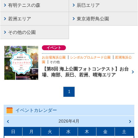
有明テニスの森
辰巳エリア
若洲エリア
東京港野鳥公園
その他の公園
イベント
お台場海浜公園
シンボルプロムナード公園
若洲海浜公
園
その他
【第8回 海上公園フォトコンテスト】お台
場、南部、辰巳、若洲、晴海エリア
1
イベントカレンダー
前の
2026年4月
次の
月へ
月へ
戻る
進む
日
月
火
水
木
金
土