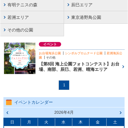
有明テニスの森
辰巳エリア
若洲エリア
東京港野鳥公園
その他の公園
イベント
お台場海浜公園
シンボルプロムナード公園
若洲海浜公
園
その他
【第8回 海上公園フォトコンテスト】お台
場、南部、辰巳、若洲、晴海エリア
1
イベントカレンダー
前の
2026年4月
次の
月へ
月へ
戻る
進む
日
月
火
水
木
金
土