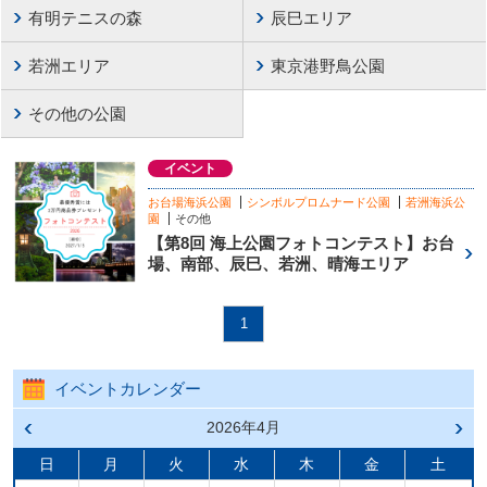
有明テニスの森
辰巳エリア
若洲エリア
東京港野鳥公園
その他の公園
イベント
お台場海浜公園
シンボルプロムナード公園
若洲海浜公
園
その他
【第8回 海上公園フォトコンテスト】お台
場、南部、辰巳、若洲、晴海エリア
1
イベントカレンダー
前の
2026年4月
次の
月へ
月へ
戻る
進む
日
月
火
水
木
金
土