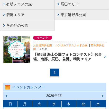
有明テニスの森
辰巳エリア
若洲エリア
東京港野鳥公園
その他の公園
イベント
お台場海浜公園
シンボルプロムナード公園
若洲海浜公
園
その他
【第8回 海上公園フォトコンテスト】お台
場、南部、辰巳、若洲、晴海エリア
1
イベントカレンダー
前の
2026年4月
次の
月へ
月へ
戻る
進む
日
月
火
水
木
金
土