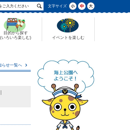
サ
小
中
大
文字サイズ
イ
ト
検
索
目的から探す
(いろいろ楽しむ)
イベントを楽しむ
知らせ一覧へ