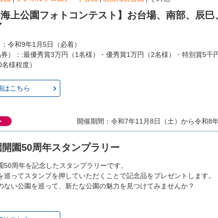
回 海上公園フォトコンテスト】お台場、南部、辰巳
ア
日：令和9年1月5日（必着）
品券）：:最優秀賞3万円（1名様）・優秀賞1万円（2名様）・特別賞5千
0名様程度）
細はこちら
ト
開催期間：令和7年11月8日（土）から令和8年3
開園50周年スタンプラリー
園50周年を記念したスタンプラリーです。
を巡ってスタンプを押していただくことで記念品をプレゼントします。
のない公園を巡って、新たな公園の魅力を見つけてみませんか？