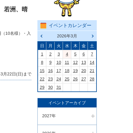
、若洲、晴
イベントカレンダー
円（10名様）・入
前の
2026年3月
次の
月へ
月へ
戻る
進む
日
月
火
水
木
金
土
1
2
3
4
5
6
7
8
9
10
11
12
13
14
15
16
17
18
19
20
21
月22日(日)まで
22
23
24
25
26
27
28
29
30
31
イベントアーカイブ
2027年