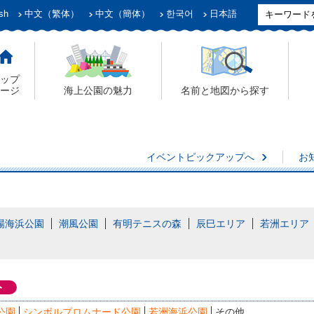
sh
中文（繁体）
中文（簡体）
한국어
日本語
ップ
ージ
海上公園の魅力
名前と地図から探す
イベントピックアップへ
お
場海浜公園
潮風公園
有明テニスの森
辰巳エリア
若洲エリア
ト
公園
シンボルプロムナード公園
若洲海浜公園
その他