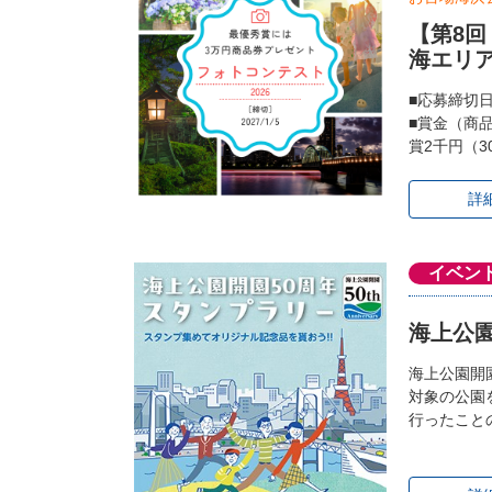
【第8
海エリ
■応募締切
■賞金（商
賞2千円（3
詳
イベン
海上公園
海上公園開
対象の公園
行ったこと