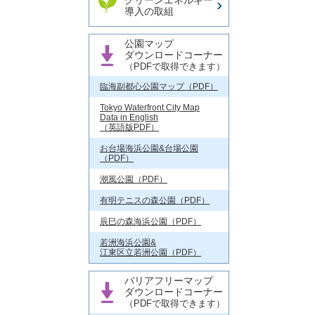
クリーンエネルギー
導入の取組
公園マップ
ダウンロードコーナー
（PDFで取得できます）
臨海副都心公園マップ（PDF）
Tokyo Waterfront City Map
Data in English
（英語版PDF）
お台場海浜公園&台場公園
（PDF）
潮風公園（PDF）
有明テニスの森公園（PDF）
辰巳の森海浜公園（PDF）
若洲海浜公園&
江東区立若洲公園（PDF）
バリアフリーマップ
ダウンロードコーナー
（PDFで取得できます）