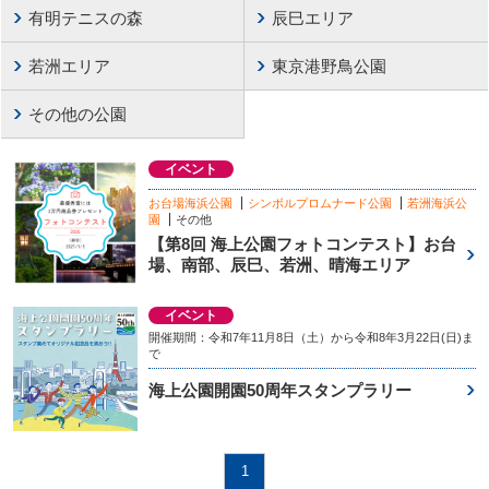
有明テニスの森
辰巳エリア
若洲エリア
東京港野鳥公園
その他の公園
イベント
お台場海浜公園
シンボルプロムナード公園
若洲海浜公
園
その他
【第8回 海上公園フォトコンテスト】お台
場、南部、辰巳、若洲、晴海エリア
イベント
開催期間：令和7年11月8日（土）から令和8年3月22日(日)ま
で
海上公園開園50周年スタンプラリー
1